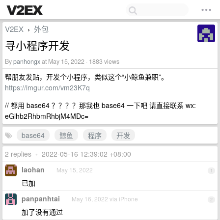
V2EX
外包
›
寻小程序开发
By
panhongx
at May 15, 2022 · 1883 views
帮朋友发贴，开发个小程序，类似这个“小鲸鱼兼职”。
https://imgur.com/vm23K7q
// 都用 base64 ？？？？那我也 base64 一下吧 请直接联系 wx:
eGlhb2RhbmRhbjM4MDc=
base64
鲸鱼
程序
开发
2 replies
•
2022-05-16 12:39:02 +08:00
laohan
May 15, 2022
1
已加
panpanhtai
May 16, 2022 via iPhone
2
加了没有通过