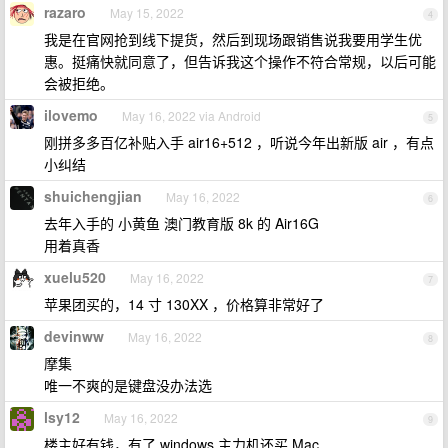
razaro
May 15, 2022
4
我是在官网抢到线下提货，然后到现场跟销售说我要用学生优
惠。挺痛快就同意了，但告诉我这个操作不符合常规，以后可能
会被拒绝。
ilovemo
May 16, 2022 via Android
5
刚拼多多百亿补贴入手 air16+512 ，听说今年出新版 air ，有点
小纠结
shuichengjian
May 16, 2022
6
去年入手的 小黄鱼 澳门教育版 8k 的 Air16G
用着真香
xuelu520
May 16, 2022
7
苹果团买的，14 寸 130XX ，价格算非常好了
devinww
May 16, 2022
8
摩集
唯一不爽的是键盘没办法选
lsy12
May 16, 2022
9
楼主好有钱，有了 windows 主力机还买 Mac……