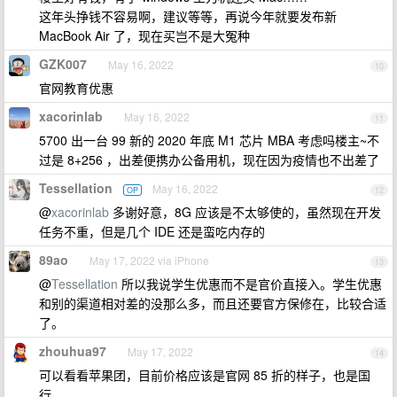
这年头挣钱不容易啊，建议等等，再说今年就要发布新
MacBook Air 了，现在买岂不是大冤种
GZK007
May 16, 2022
10
官网教育优惠
xacorinlab
May 16, 2022
11
5700 出一台 99 新的 2020 年底 M1 芯片 MBA 考虑吗楼主~不
过是 8+256 ，出差便携办公备用机，现在因为疫情也不出差了
Tessellation
May 16, 2022
OP
12
@
xacorinlab
多谢好意，8G 应该是不太够使的，虽然现在开发
任务不重，但是几个 IDE 还是蛮吃内存的
89ao
May 17, 2022 via iPhone
13
@
Tessellation
所以我说学生优惠而不是官价直接入。学生优惠
和别的渠道相对差的没那么多，而且还要官方保修在，比较合适
了。
zhouhua97
May 17, 2022
14
可以看看苹果团，目前价格应该是官网 85 折的样子，也是国
行。