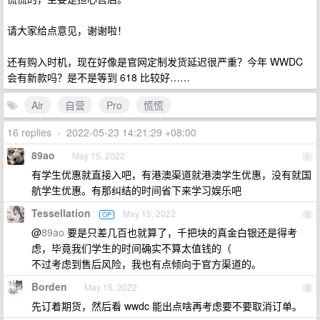
请大家给点意见，谢谢啦！
还有购入时机，现在好像是官网定制发货延迟很严重？今年 WWDC
会有新款吗？是不是等到 618 比较好……
Air
自营
Pro
慌慌
16 replies
•
2022-05-23 14:21:29 +08:00
89ao
May 15, 2022
1
有学生优惠就直接入吧，有港澳渠道就港澳学生优惠，没有就国
航学生优惠。有那纠结的时间省下来学习娱乐吧
Tessellation
May 15, 2022
OP
2
@
89ao
要是只差几百也就算了，千把块的真金白银还是得考
虑，毕竟我们学生的时间确实不算太值钱的（
不过考虑到售后风险，我也有点倾向于官方渠道的。
Borden
May 15, 2022
3
先订着期货，然后看 wwdc 能出点啥再考虑要不要取消订单。