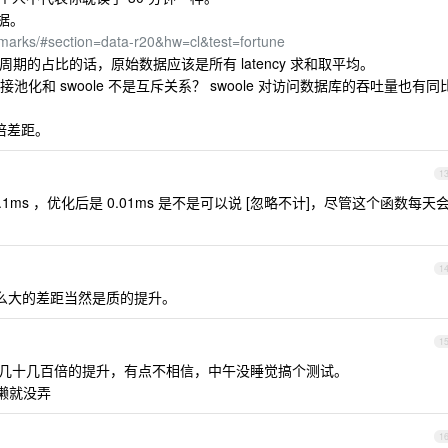
数据。
arks/#section=data-r20&hw=cl&test=fortune
周期的占比的话，原始数据应该是所有 latency 求和取平均。
化和 swoole 不是互斥关系？ swoole 对访问数据库的吞吐量也有同
三倍差距。
1
ms ，优化后是 0.01ms 是不是可以说 [忽略不计]，尽管这个函数每天
1
么大的差距当然是质的提升。
1
几十几百倍的提升，有点不相信，中午没睡觉搞个测试。
是懒就没弄
1