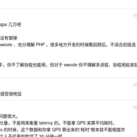
1
qps 几万吧
没有银弹
 swoole 、充分理解 PHP ，很多地方开发的时候瞻前顾后，不适合初级选
于新手，你不了解协程也能用，但对于 swoole 你不理解多进程、协程用起来
1
这种感受很明显
1
问题很大。
 吞吐量，不是用来衡量 latency 的。不能拿 QPS 来算平均耗时。
10ms 的时候，这个数据和你拿 QPS 算出来的“耗时”根本就不能相提并
 个人不代表你耽误了 30 分钟一样。