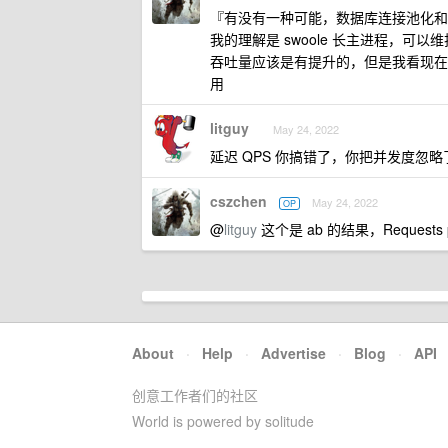
『有没有一种可能，数据库连接池化和 s
我的理解是 swoole 长主进程，可
吞吐量应该是有提升的，但是我看现在 Lar
用
litguy
May 24, 2022
延迟 QPS 你搞错了，你把并发度忽
cszchen
May 24, 2022
OP
@
litguy
这个是 ab 的结果，Requests
About
·
Help
·
Advertise
·
Blog
·
API
创意工作者们的社区
World is powered by solitude