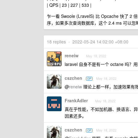
| QPS | 23 | 227 | 533 |
乍一看 Swoole (LravelS) 比 Opcache 
序，如果多次查询数据库，这个 2.4 ms 可以忽
18 replies
•
2022-05-24 14:02:00 +08:00
reneiw
May 18, 2022
laravel 自身不是有一个 octane 吗？
cszchen
May 18, 2022
OP
@
reneiw
理论上都一样，加速效果有
FrankAdler
May 18, 2022
真在乎性能，不如加机器、换语言、异步
因素还多。
cszchen
May 18, 2022
OP