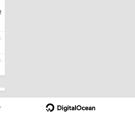
对
7
8
e