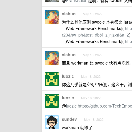
@
FrankAdler
是啊，有看 swoole 文
vishun
May 18, 2022
为什么其他压测 swoole 本身都比 larav
- [Web Framework Benchmarks](
htt
r20&hw=ph&test=db&l=zijnjz-sf&a=2
)
- [Web Frameworks Benchmark](
htt
vishun
May 18, 2022
而且 workman 比 swoole 快有点吃惊
luozic
May 18, 2022
你这几乎就是空对空压测，这么干，测出
luozic
May 18, 2022
@
luozic
https://github.com/TechEm
sundev
May 18, 2022
workman 就够了