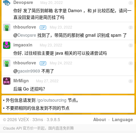
Devopsre
May 20, 2022
1
你好 发了简历到邮箱 名字是 Damon ，和 jd 比较匹配，请问一
直没回复请问是简历挂了吗
thbourlove
May 23, 2022
OP
2
@
Devopsre
找到了，带简历的那封被 gmail 识别成 spam 了
imgaoxin
May 23, 2022
3
你好, 过往经验主要是 java 相关的可以投递尝试吗
thbourlove
May 24, 2022
OP
4
@
gaoxin9969
不用了
MrMign
May 27, 2022
5
后端 Go 还招吗？
• 外包信息请发到
/go/outsourcing
节点。
• 不要把相同的信息发到不同的节点
© 2026 V2EX · 33ms · 3.9.8.5
About
·
Language
Claude API 官方价一折起，国内直连免折腾