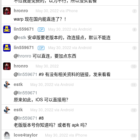
不过我是免费的，以为不行，所以没买套餐
hronro
May 30, 2022 via iPhone
7
warp 现在国内能直连了？！
lin559671
May 30, 2022 via Android
OP
8
@
estk
安卓版要老版本的，改连接点，默认不能连
lin559671
May 30, 2022 via Android
OP
9
@
hronro
可以直连，要加点东西
hronro
May 30, 2022
10
@
lin559671
#9 有没有相关资料的链接，发来看看
estk
May 30, 2022 via Android
11
@
lin559671
原来如此，iOS 可以直接用？
estk
May 30, 2022 via Android
12
@
lin559671
#8
老版版本号你知道吗？或者有 apk 吗？
love4taylor
May 30, 2022 via iPhone
13