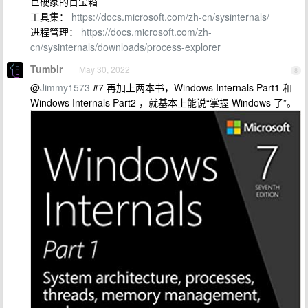
巨硬家的百宝箱
工具集：
https://docs.microsoft.com/zh-cn/sysinternals/
进程管理：
https://docs.microsoft.com/zh-
cn/sysinternals/downloads/process-explorer
Tumblr
May 30, 2022
8
@
Jimmy1573
#7 再加上两本书，Windows Internals Part1 和
Windows Internals Part2 ，就基本上能说“掌握 Windows 了”。