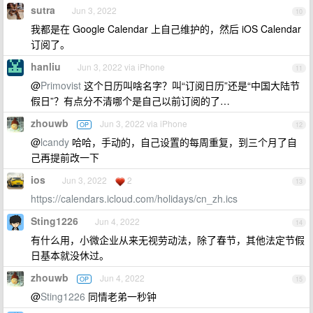
sutra
Jun 3, 2022
10
我都是在 Google Calendar 上自己维护的，然后 iOS Calendar
订阅了。
hanliu
Jun 3, 2022 via iPhone
11
@
Primovist
这个日历叫啥名字？叫“订阅日历”还是“中国大陆节
假日”？有点分不清哪个是自己以前订阅的了…
zhouwb
Jun 3, 2022 via iPhone
OP
12
@
lcandy
哈哈，手动的，自己设置的每周重复，到三个月了自
己再提前改一下
ios
Jun 3, 2022
2
13
https://calendars.icloud.com/holidays/cn_zh.ics
Sting1226
Jun 4, 2022
14
有什么用，小微企业从来无视劳动法，除了春节，其他法定节假
日基本就没休过。
zhouwb
Jun 4, 2022
OP
15
@
Sting1226
同情老弟一秒钟