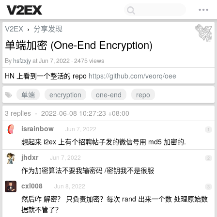
V2EX
分享发现
›
单端加密 (One-End Encryption)
By
hsfzxjy
at Jun 7, 2022 · 2475 views
HN 上看到一个整活的 repo
https://github.com/veorq/oee
单端
encryption
one-end
repo
3 replies
•
2022-06-08 10:27:23 +08:00
israinbow
Jun 7, 2022
1
想起来 i2ex 上有个招聘帖子发的微信号用 md5 加密的.
jhdxr
Jun 7, 2022
2
作为加密算法不要我输密码 /密钥我不是很服
cxl008
Jun 8, 2022
3
然后咋 解密？ 只负责加密？每次 rand 出来一个数 处理原始数
据就不管了？