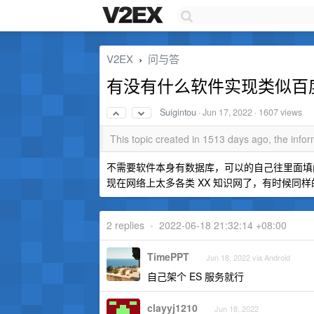
V2EX
问与答
›
有没有什么软件实现类似百
Suigintou
·
Jun 17, 2022
· 1607 views
This topic created in 1513 days ago, the inf
不需要软件本身有数据库，可以的自己往里面填
现在网络上太多各类 XX 知识网了，有时候同
2 replies
•
2022-06-18 21:32:14 +08:00
TimePPT
Jun 18, 2022 via Android
自己架个 ES 服务就行
clayyj1210
Jun 18, 2022