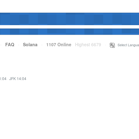
·
FAQ
·
Solana
·
1107 Online
Highest 6679
·
Select Langua
1:04
·
JFK 14:04