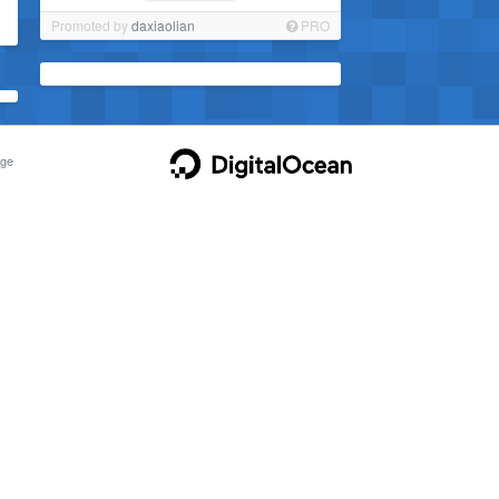
Promoted by
daxiaolian
PRO
ge