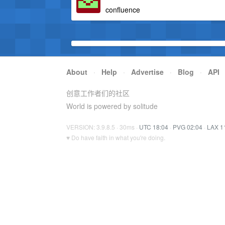
confluence
About
·
Help
·
Advertise
·
Blog
·
API
创意工作者们的社区
World is powered by solitude
VERSION: 3.9.8.5 · 30ms ·
UTC 18:04
·
PVG 02:04
·
LAX 1
♥ Do have faith in what you're doing.