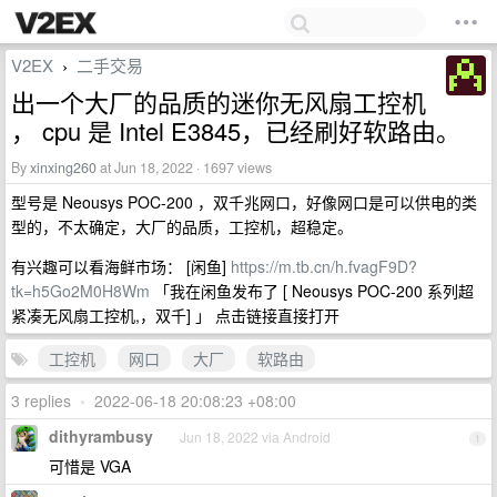
V2EX
二手交易
›
出一个大厂的品质的迷你无风扇工控机
， cpu 是 Intel E3845，已经刷好软路由。
By
xinxing260
at Jun 18, 2022 · 1697 views
型号是 Neousys POC-200 ，双千兆网口，好像网口是可以供电的类
型的，不太确定，大厂的品质，工控机，超稳定。
有兴趣可以看海鲜市场： [闲鱼]
https://m.tb.cn/h.fvagF9D?
tk=h5Go2M0H8Wm
「我在闲鱼发布了 [ Neousys POC-200 系列超
紧凑无风扇工控机,，双千] 」 点击链接直接打开
工控机
网口
大厂
软路由
3 replies
•
2022-06-18 20:08:23 +08:00
dithyrambusy
Jun 18, 2022 via Android
1
可惜是 VGA