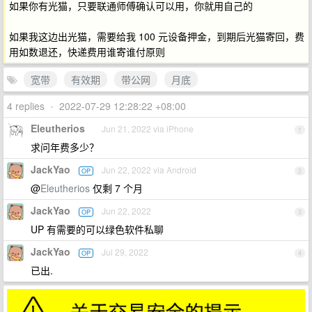
如果你有光猫，只要联通师傅确认可以用，你就用自己的
如果我这边出光猫，需要给我 100 元设备押金，到期后光猫寄回，费
用如数退还，快递费用谁寄谁付原则
宽带
有效期
带公网
月底
4 replies
•
2022-07-29 12:28:22 +08:00
Eleutherios
Jun 21, 2022 via iPhone
1
求问年费多少？
JackYao
Jun 22, 2022 via Android
OP
2
@
Eleutherios
仅剩 7 个月
JackYao
Jun 22, 2022
OP
3
UP 有需要的可以绿色软件私聊
JackYao
Jul 29, 2022
OP
4
已出.