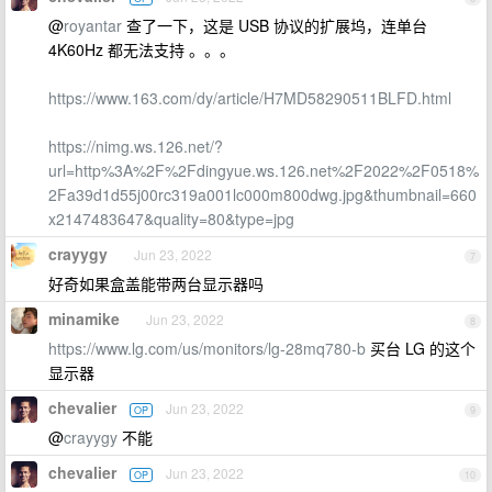
@
royantar
查了一下，这是 USB 协议的扩展坞，连单台
4K60Hz 都无法支持 。。。
https://www.163.com/dy/article/H7MD58290511BLFD.html
https://nimg.ws.126.net/?
url=http%3A%2F%2Fdingyue.ws.126.net%2F2022%2F0518%
2Fa39d1d55j00rc319a001lc000m800dwg.jpg&thumbnail=660
x2147483647&quality=80&type=jpg
crayygy
Jun 23, 2022
7
好奇如果盒盖能带两台显示器吗
minamike
Jun 23, 2022
8
https://www.lg.com/us/monitors/lg-28mq780-b
买台 LG 的这个
显示器
chevalier
Jun 23, 2022
OP
9
@
crayygy
不能
chevalier
Jun 23, 2022
OP
10