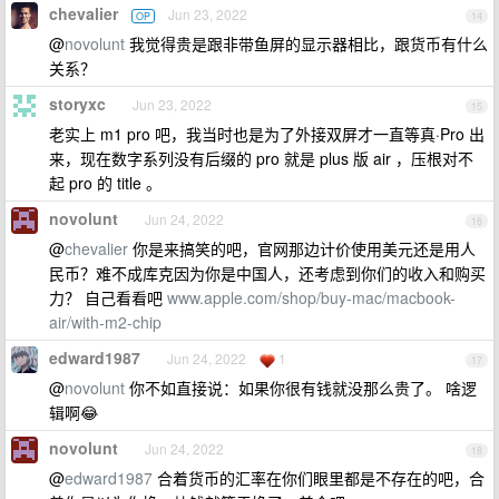
chevalier
Jun 23, 2022
OP
14
@
novolunt
我觉得贵是跟非带鱼屏的显示器相比，跟货币有什么
关系？
storyxc
Jun 23, 2022
15
老实上 m1 pro 吧，我当时也是为了外接双屏才一直等真·Pro 出
来，现在数字系列没有后缀的 pro 就是 plus 版 air ，压根对不
起 pro 的 title 。
novolunt
Jun 24, 2022
16
@
chevalier
你是来搞笑的吧，官网那边计价使用美元还是用人
民币？难不成库克因为你是中国人，还考虑到你们的收入和购买
力？ 自己看看吧
www.apple.com/shop/buy-mac/macbook-
air/with-m2-chip
edward1987
Jun 24, 2022
1
17
@
novolunt
你不如直接说：如果你很有钱就没那么贵了。 啥逻
辑啊😂
novolunt
Jun 24, 2022
18
@
edward1987
合着货币的汇率在你们眼里都是不存在的吧，合