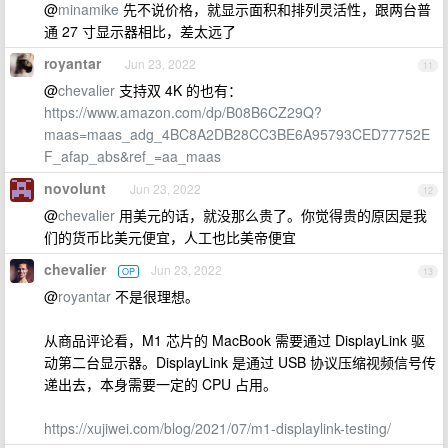
@
minamike
先不说价格，就显示面积和排列灵活性，跟两台普
通 27 寸显示器相比，差太远了
royantar
Jun 23, 2022
11
@
chevalier
支持双 4K 的也有：
https://www.amazon.com/dp/B08B6CZ29Q?
maas=maas_adg_4BC8A2DB28CC3BE6A95793CED77752E
F_afap_abs&ref_=aa_maas
novolunt
Jun 23, 2022
12
@
chevalier
用美元的话，就没那么贵了。你觉得贵的原因是我
们的货币比美元便宜，人工也比美帝便宜
chevalier
Jun 23, 2022
OP
13
@
royantar
不是很理想。
从商品评论看，M1 芯片的 MacBook 需要通过 DisplayLink 驱
动第二台显示器。DisplayLink 是通过 USB 协议压缩视频信号传
递出去，本身需要一定的 CPU 占用。
https://xujiwei.com/blog/2021/07/m1-displaylink-testing/