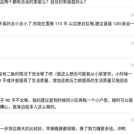
这两个都有合适的卖家么？自住的有接盘的么？
2
的太小太小了,你现在置换 110 平,以后绝对后悔,建议直接 120(来自
2
2
0 平没有二胎的情况下完全够了吧（我这么想也可能我从小家里穷，小时候一
增加 20 平或许是提高了生活质量，增加还款压力把提高的生活质量又拖回去
子 90 平不太够，我的建议是到时候同小区再租一个小户型，随时可以接
糟心，我身边挺多人这么做的。
2
一步到位换大的比较好，早换晚换都得换，换了努力赚更多钱，冲鸭