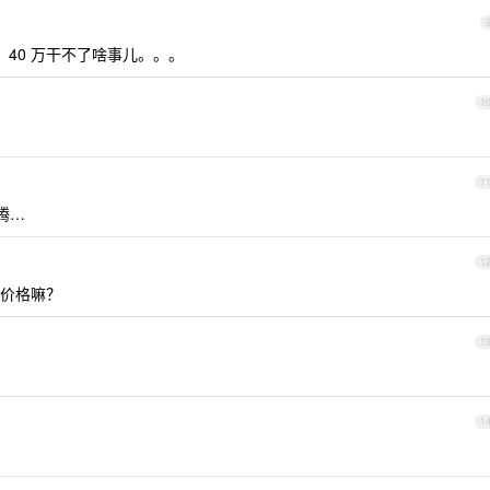
现，40 万干不了啥事儿。。。
1
1
折腾…
1
价格嘛？
1
1