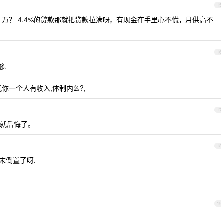
1
0 万？ 4.4%的贷款那就把贷款拉满呀，有现金在手里心不慌，月供高不
1
够.
就你一个人有收入,体制内么?,
1
就后悔了。
1
末倒置了呀.
1