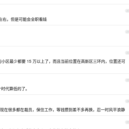
2
0 左右，但是可能会全职看娃
2
2
的小区最少都要 15 万以上了，而且当前位置在高新区三环内，位置还可
2
个时代算低的了。
2
现在很多都在裁员，保住工作，等钱攒到差不多再换，忍一时风平浪静
2