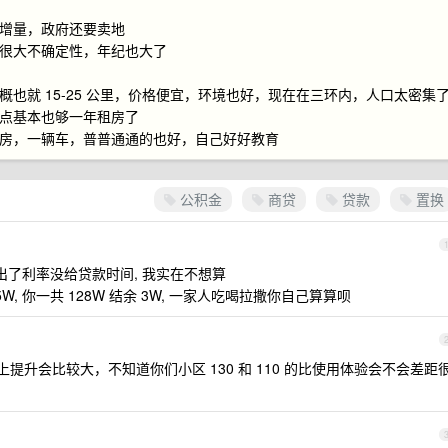
是增量，政府还要卖地
有很大不确定性，年纪也大了
概也就 15-25 公里，价格便宜，环境也好，现在在三环内，人口太密集
添点基本也够一年租房了
套房，一辆车，普普通通的也好，自己好好教育
公积金
商贷
贷款
置换
出了利率没给贷款时间, 我实在不想算
5W, 你一共 128W 结余 3W, 一家人吃喝拉撒你自己算算呗
型上提升会比较大，不知道你们小区 130 和 110 的比使用体验会不会差距