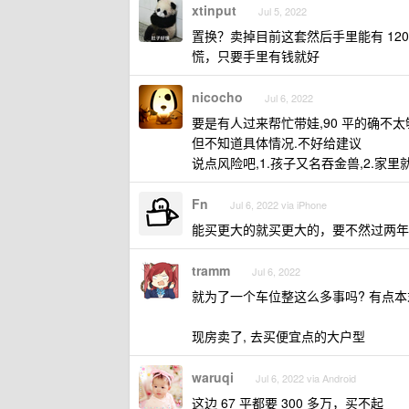
xtinput
Jul 5, 2022
置换？卖掉目前这套然后手里能有 12
慌，只要手里有钱就好
nicocho
Jul 6, 2022
要是有人过来帮忙带娃,90 平的确不太
但不知道具体情况.不好给建议
说点风险吧,1.孩子又名吞金兽,2.家里
Fn
Jul 6, 2022 via iPhone
能买更大的就买更大的，要不然过两年
tramm
Jul 6, 2022
就为了一个车位整这么多事吗? 有点本
现房卖了, 去买便宜点的大户型
waruqi
Jul 6, 2022 via Android
这边 67 平都要 300 多万，买不起