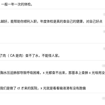
。一般一年一次的体检。
水越好，能帮助你顺利入职，年度体检是真的查自己的健康，对自己好点
了肉（ CA 是肉）查不了水，不能怪人家。
1
水压迫肺部导致呼吸困难，x 光都查不出来，那基本上查肺 x 光啥用没
们是做了 ct 才来的医院，x 光就是看看输液港有没有跑偏
1