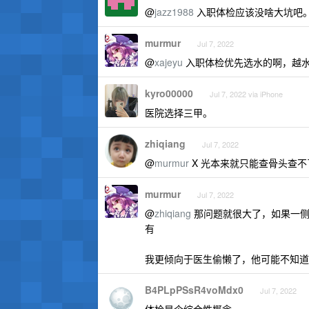
@
jazz1988
入职体检应该没啥大坑吧
murmur
Jul 7, 2022
@
xajeyu
入职体检优先选水的啊，越
kyro00000
Jul 7, 2022 via iPhone
医院选择三甲。
zhiqiang
Jul 7, 2022
@
murmur
X 光本来就只能查骨头查不
murmur
Jul 7, 2022
@
zhiqiang
那问题就很大了，如果一侧胸
有
我更倾向于医生偷懒了，他可能不知道我
B4PLpPSsR4voMdx0
Jul 7, 2022