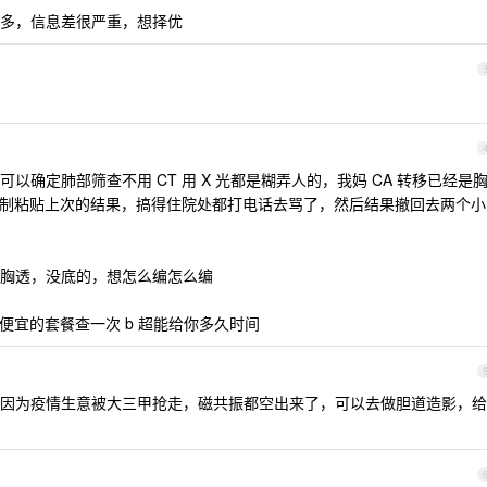
多，信息差很严重，想择优
确定肺部筛查不用 CT 用 X 光都是糊弄人的，我妈 CA 转移已经是
复制粘贴上次的结果，搞得住院处都打电话去骂了，然后结果撤回去两个小
胸透，没底的，想怎么编怎么编
便宜的套餐查一次 b 超能给你多久时间
因为疫情生意被大三甲抢走，磁共振都空出来了，可以去做胆道造影，给