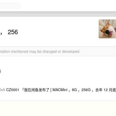
， 256
ormation mentioned may be changed or developed.
新
Ox5
CZ0001 「我在闲鱼发布了 [ MACMini ，8G ，256G ，去年 12 月底