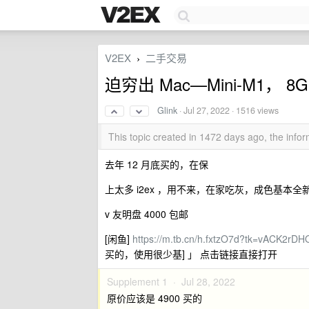
V2EX
二手交易
›
迫穷出 Mac—Mini-M1， 8G
Glink
·
Jul 27, 2022
· 1516 views
This topic created in 1472 days ago, the inf
去年 12 月底买的，在保
上太多 i2ex ，用不来，在家吃灰，成色基本全
v 友明盘 4000 包邮
[闲鱼]
https://m.tb.cn/h.fxtzO7d?tk=vACK2rDH
买的，使用很少基] 」 点击链接直接打开
Supplement 1 ·
Jul 28, 2022
原价应该是 4900 买的