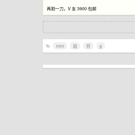
再割一刀，V 友 3900 包邮
mini
迫
穷
g