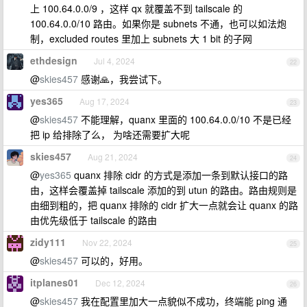
上 100.64.0.0/9 ，这样 qx 就覆盖不到 tailscale 的
100.64.0.0/10 路由。如果你是 subnets 不通，也可以如法炮
制，excluded routes 里加上 subnets 大 1 bit 的子网
ethdesign
Jul 4, 2024
22
@
skies457
感谢🙏，我尝试下。
yes365
Aug 17, 2024
23
@
skies457
不能理解，quanx 里面的 100.64.0.0/10 不是已经
把 ip 给排除了么， 为啥还需要扩大呢
skies457
Aug 21, 2024
24
@
yes365
quanx 排除 cidr 的方式是添加一条到默认接口的路
由，这样会覆盖掉 tailscale 添加的到 utun 的路由。路由规则是
由细到粗的，把 quanx 排除的 cidr 扩大一点就会让 quanx 的路
由优先级低于 tailscale 的路由
zidy111
Nov 22, 2024
25
@
skies457
可以的，好用。
itplanes01
Dec 12, 2024
26
@
skies457
我在配置里加大一点貌似不成功，终端能 ping 通