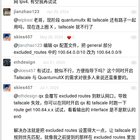
网 Ipv4, 有空我再试试
jianzhao123
Apr 20, 2024
18
@
wipbssl
老哥，现阶段 quantumultx 和 tailscale 还有路子一起
用吗，现在连上圈 X ，tailscale 就不行了
skies457
May 28, 2024
2
19
@
jianzhao123
编辑 qx 配置文件，把 general 部分
excluded_routes 中的 100.64.0.0/10 改为 100.64.0.0/9
ethdesign
Jun 21, 2024
20
@
skies457
有试过，貌似不行，方便指导下吗？这个同时开启
Tailscale 与 QuantumultX 的需求对很多人来说还蛮重要的。
skies457
Jul 1, 2024
21
@
ethdesign
qx 会覆写 excluded routes 到默认网口，导致
tailscale 失效，你可以在同时开启 qx 和 tailscale 时跑一下
route get 100.64.x.x 试试，看看输出的 interface 是不是默认的
en0
解决办法就是把 excluded routes 设置得大一点，让 tailscale 的
规则优先匹配，就像我之前提到的那样在 excluded routes 里加