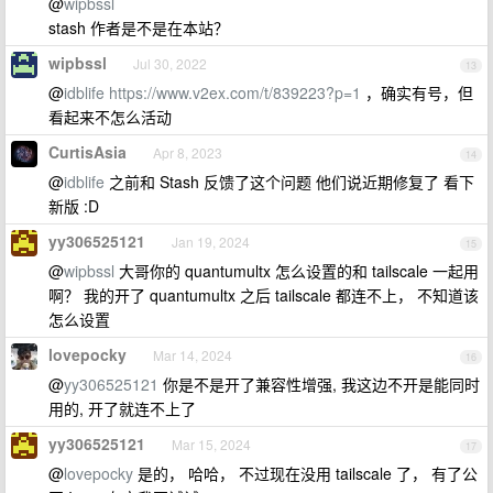
@
wipbssl
stash 作者是不是在本站？
wipbssl
Jul 30, 2022
13
@
idblife
https://www.v2ex.com/t/839223?p=1
，确实有号，但
看起来不怎么活动
CurtisAsia
Apr 8, 2023
14
@
idblife
之前和 Stash 反馈了这个问题 他们说近期修复了 看下
新版 :D
yy306525121
Jan 19, 2024
15
@
wipbssl
大哥你的 quantumultx 怎么设置的和 tailscale 一起用
啊？ 我的开了 quantumultx 之后 tailscale 都连不上， 不知道该
怎么设置
lovepocky
Mar 14, 2024
16
@
yy306525121
你是不是开了兼容性增强, 我这边不开是能同时
用的, 开了就连不上了
yy306525121
Mar 15, 2024
17
@
lovepocky
是的， 哈哈， 不过现在没用 tailscale 了， 有了公