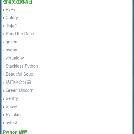
值得关注的项目
PyPy
›
Celery
›
Jinja2
›
Read the Docs
›
gevent
›
pyenv
›
virtualenv
›
Stackless Python
›
Beautiful Soup
›
结巴中文分词
›
Green Unicorn
›
Sentry
›
Shovel
›
Pyflakes
›
pytest
›
Python 编程