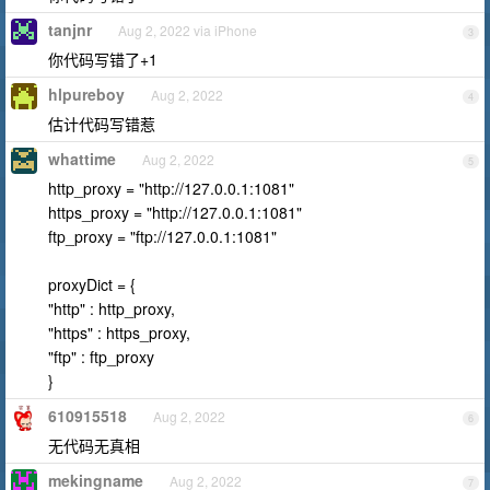
tanjnr
Aug 2, 2022 via iPhone
3
你代码写错了+1
hlpureboy
Aug 2, 2022
4
估计代码写错惹
whattime
Aug 2, 2022
5
http_proxy = "http://127.0.0.1:1081"
https_proxy = "http://127.0.0.1:1081"
ftp_proxy = "ftp://127.0.0.1:1081"
proxyDict = {
"http" : http_proxy,
"https" : https_proxy,
"ftp" : ftp_proxy
}
610915518
Aug 2, 2022
6
无代码无真相
mekingname
Aug 2, 2022
7