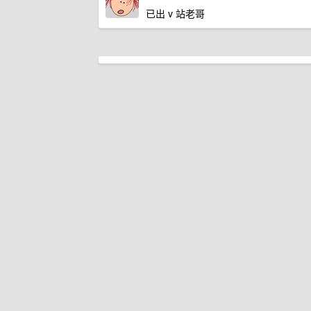
已出 v 站老哥