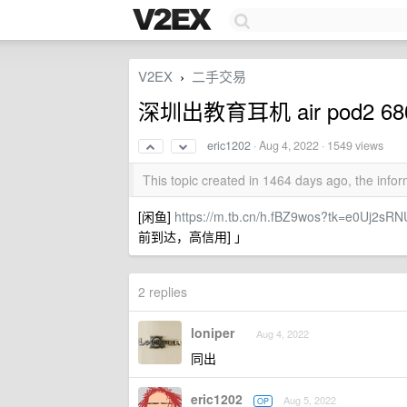
V2EX
二手交易
›
深圳出教育耳机 air pod2 68
eric1202
·
Aug 4, 2022
· 1549 views
This topic created in 1464 days ago, the inf
[闲鱼]
https://m.tb.cn/h.fBZ9wos?tk=e0Uj2sRN
前到达，高信用] 」
2 replies
loniper
Aug 4, 2022
同出
eric1202
Aug 5, 2022
OP