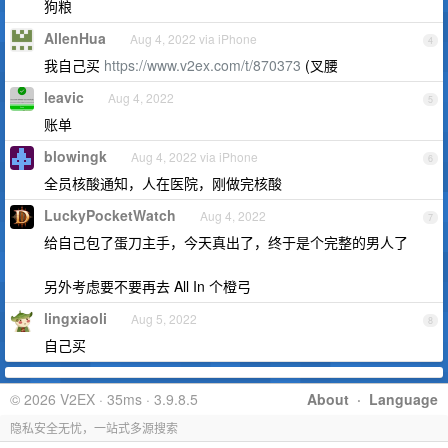
狗粮
AllenHua
Aug 4, 2022 via iPhone
4
我自己买
https://www.v2ex.com/t/870373
(叉腰
leavic
Aug 4, 2022
5
账单
blowingk
Aug 4, 2022 via iPhone
6
全员核酸通知，人在医院，刚做完核酸
LuckyPocketWatch
Aug 4, 2022
7
给自己包了蛋刀主手，今天真出了，终于是个完整的男人了
另外考虑要不要再去 All In 个橙弓
lingxiaoli
Aug 5, 2022
8
自己买
© 2026 V2EX · 35ms · 3.9.8.5
About
·
Language
隐私安全无忧，一站式多源搜索