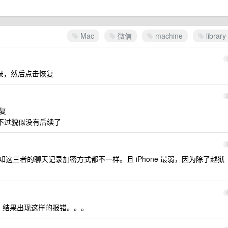
Mac
微信
machine
library
er 目录，然后点击恢复
恢复
 不过貌似没有后续了
据我所知这三者的聊天记录加密方式都不一样。且 iPhone 最弱，因为除了越狱
过，结果出现这样的报错。。。