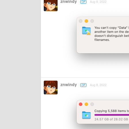
znwindy
Aug 8, 2022
OP
znwindy
Aug 8, 2022
OP