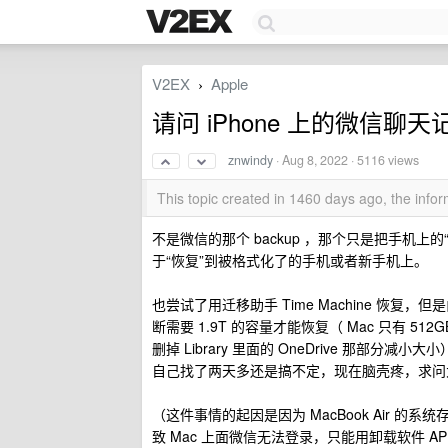
V2EX
Apple
›
请问 iPhone 上的微信聊天
znwindy
·
Aug 8, 2022
· 5116 views
This topic created in 1460 days ago, the inf
不是微信的那个 backup ，那个只是把手机上的
于“恢复”到被格式化了的手机或者新手机上。
也尝试了用迁移助手 Time Machine 恢复，但是
断需要 1.9T 的容量才能恢复（ Mac 只有 51
删掉 Library 里面的 OneDrive 那部分减小大
自己找了两天多还是搞不定，现在脑壳疼，求问
（这件事情的起因是因为 MacBook Air 的系
致 Mac 上面微信无法登录，只能用卸载软件 APPC