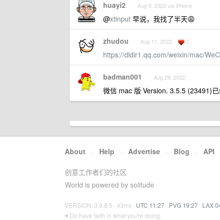
huayi2
Aug 9, 2022 via iPhone
@
xtinput
早说，我找了半天😩
zhudou
1
Aug 11, 2022
https://dldir1.qq.com/weixin/mac/W
badman001
Aug 29, 2022
微信 mac 版 Version. 3.5.5 (
About
·
Help
·
Advertise
·
Blog
·
API
创意工作者们的社区
World is powered by solitude
VERSION: 3.9.8.5 · 43ms ·
UTC 11:27
·
PVG 19:27
·
LAX 0
♥ Do have faith in what you're doing.