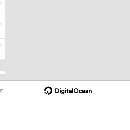
1
2
3
ge