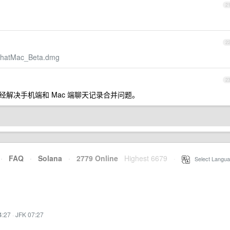
2
2
eChatMac_Beta.dmg
2
23491)已经解决手机端和 Mac 端聊天记录合并问题。
·
FAQ
·
Solana
·
2779 Online
Highest 6679
·
Select Langua
4:27
·
JFK 07:27