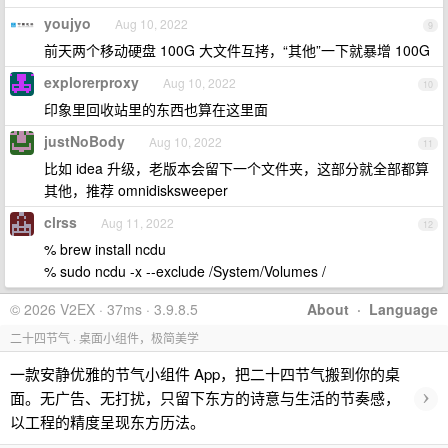
youjyo
Aug 10, 2022
9
前天两个移动硬盘 100G 大文件互拷，“其他”一下就暴增 100G
explorerproxy
Aug 10, 2022
10
印象里回收站里的东西也算在这里面
justNoBody
Aug 10, 2022
11
比如 idea 升级，老版本会留下一个文件夹，这部分就全部都算
其他，推荐 omnidisksweeper
clrss
Aug 11, 2022
12
% brew install ncdu
% sudo ncdu -x --exclude /System/Volumes /
© 2026 V2EX · 37ms · 3.9.8.5
About
·
Language
二十四节气 · 桌面小组件，极简美学
一款安静优雅的节气小组件 App，把二十四节气搬到你的桌
›
面。无广告、无打扰，只留下东方的诗意与生活的节奏感，
以工程的精度呈现东方历法。