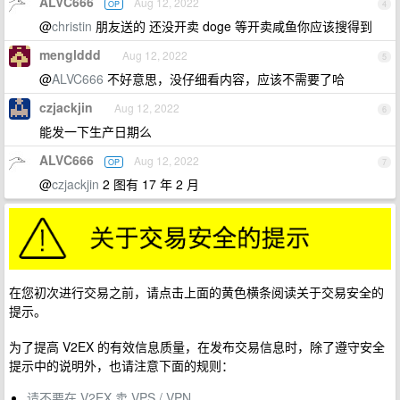
ALVC666
Aug 12, 2022
OP
4
@
christin
朋友送的 还没开卖 doge 等开卖咸鱼你应该搜得到
menglddd
Aug 12, 2022
5
@
ALVC666
不好意思，没仔细看内容，应该不需要了哈
czjackjin
Aug 12, 2022
6
能发一下生产日期么
ALVC666
Aug 12, 2022
OP
7
@
czjackjin
2 图有 17 年 2 月
在您初次进行交易之前，请点击上面的黄色横条阅读关于交易安全的
提示。
为了提高 V2EX 的有效信息质量，在发布交易信息时，除了遵守安全
提示中的说明外，也请注意下面的规则：
请不要在 V2EX 卖 VPS / VPN