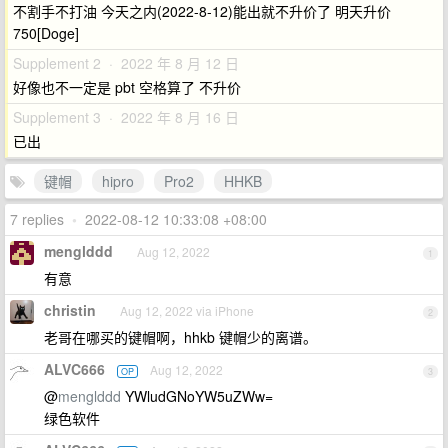
不割手不打油 今天之内(2022-8-12)能出就不升价了 明天升价
750[Doge]
Supplement 2 · 2022 年 8 月 12 日
好像也不一定是 pbt 空格算了 不升价
Supplement 3 · 2022 年 8 月 16 日
已出
键帽
hipro
Pro2
HHKB
7 replies
•
2022-08-12 10:33:08 +08:00
menglddd
Aug 12, 2022
1
有意
christin
Aug 12, 2022 via iPhone
2
老哥在哪买的键帽啊，hhkb 键帽少的离谱。
ALVC666
Aug 12, 2022
OP
3
@
menglddd
YWludGNoYW5uZWw=
绿色软件