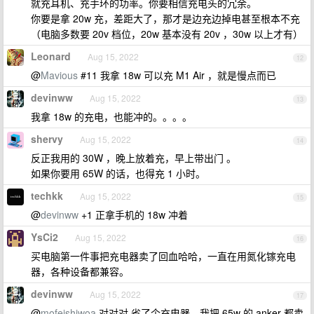
就充耳机、充手环的功率。你要相信充电头的冗余。
你要是拿 20w 充，差距大了，那才是边充边掉电甚至根本不充
（电脑多数要 20v 档位，20w 基本没有 20v ，30w 以上才有）
Leonard
Aug 15, 2022
12
@
Mavious
#11 我拿 18w 可以充 M1 Air ，就是慢点而已
devinww
Aug 15, 2022
13
我拿 18w 的充电，也能冲的。。。。
shervy
Aug 15, 2022
14
反正我用的 30W ，晚上放着充，早上带出门 。
如果你要用 65W 的话，也得充 1 小时。
techkk
Aug 15, 2022
15
@
devinww
+1 正拿手机的 18w 冲着
YsCi2
Aug 15, 2022
16
买电脑第一件事把充电器卖了回血哈哈，一直在用氮化镓充电
器，各种设备都兼容。
devinww
Aug 15, 2022
17
@
mofeishiwoa
对对对 省了个充电器，我把 65w 的 anker 都卖