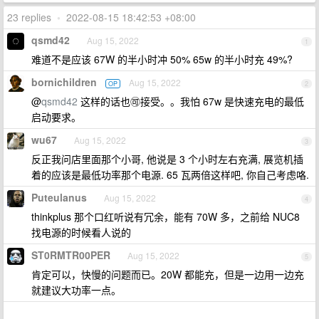
23 replies
•
2022-08-15 18:42:53 +08:00
qsmd42
Aug 15, 2022
1
难道不是应该 67W 的半小时冲 50% 65w 的半小时充 49%?
bornichildren
Aug 15, 2022
OP
2
@
qsmd42
这样的话也🉑️接受。。我怕 67w 是快速充电的最低
启动要求。
wu67
Aug 15, 2022
3
反正我问店里面那个小哥, 他说是 3 个小时左右充满, 展览机插
着的应该是最低功率那个电源. 65 瓦两倍这样吧, 你自己考虑咯.
Puteulanus
Aug 15, 2022
4
thinkplus 那个口红听说有冗余，能有 70W 多，之前给 NUC8
找电源的时候看人说的
ST0RMTR00PER
Aug 15, 2022
5
肯定可以，快慢的问题而已。20W 都能充，但是一边用一边充
就建议大功率一点。