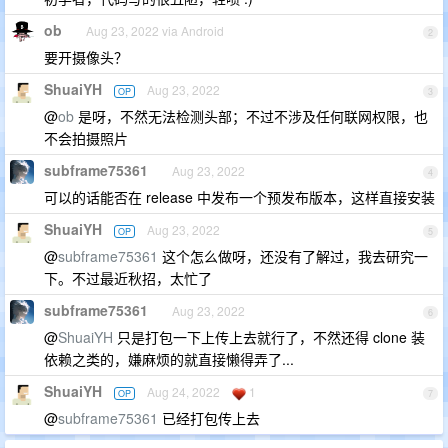
ob
Aug 23, 2022 via Android
2
要开摄像头？
ShuaiYH
Aug 23, 2022
OP
3
@
ob
是呀，不然无法检测头部；不过不涉及任何联网权限，也
不会拍摄照片
subframe75361
Aug 23, 2022
4
可以的话能否在 release 中发布一个预发布版本，这样直接安装
ShuaiYH
Aug 23, 2022
OP
5
@
subframe75361
这个怎么做呀，还没有了解过，我去研究一
下。不过最近秋招，太忙了
subframe75361
Aug 23, 2022
6
@
ShuaiYH
只是打包一下上传上去就行了，不然还得 clone 装
依赖之类的，嫌麻烦的就直接懒得弄了...
ShuaiYH
Aug 24, 2022
1
OP
7
@
subframe75361
已经打包传上去