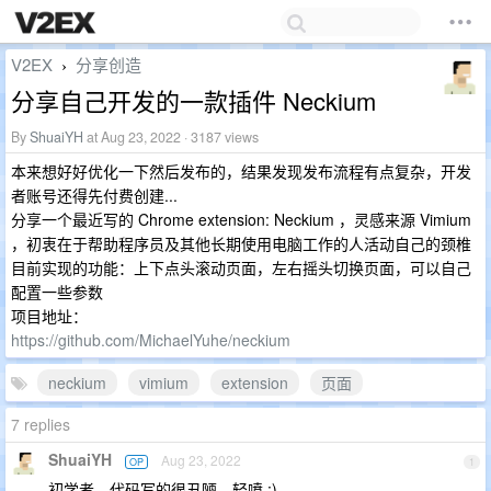
V2EX
分享创造
›
分享自己开发的一款插件 Neckium
By
ShuaiYH
at Aug 23, 2022 · 3187 views
本来想好好优化一下然后发布的，结果发现发布流程有点复杂，开发
者账号还得先付费创建...
分享一个最近写的 Chrome extension: Neckium ，灵感来源 Vimium
，初衷在于帮助程序员及其他长期使用电脑工作的人活动自己的颈椎
目前实现的功能：上下点头滚动页面，左右摇头切换页面，可以自己
配置一些参数
项目地址：
https://github.com/MichaelYuhe/neckium
neckium
vimium
extension
页面
7 replies
ShuaiYH
Aug 23, 2022
OP
1
初学者，代码写的很丑陋，轻喷 :)