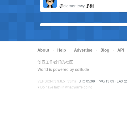
@
clementewy
多谢
About
·
Help
·
Advertise
·
Blog
·
API
创意工作者们的社区
World is powered by solitude
VERSION: 3.9.8.5 · 33ms ·
UTC 05:09
·
PVG 13:09
·
LAX 2
♥ Do have faith in what you're doing.