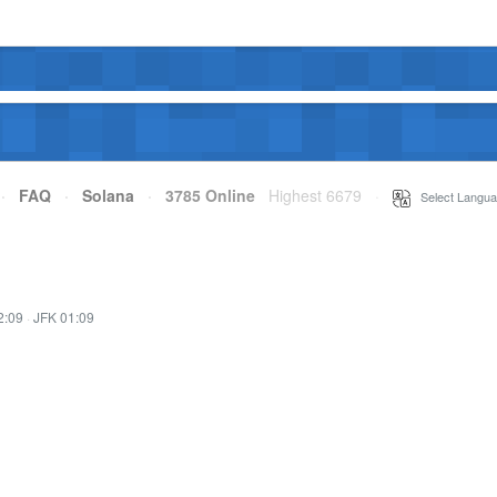
·
FAQ
·
Solana
·
3785 Online
Highest 6679
·
Select Langua
2:09
·
JFK 01:09