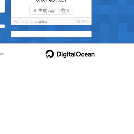
📱 生成 App 下载页
Promoted by
mzshxz
PRO
ge