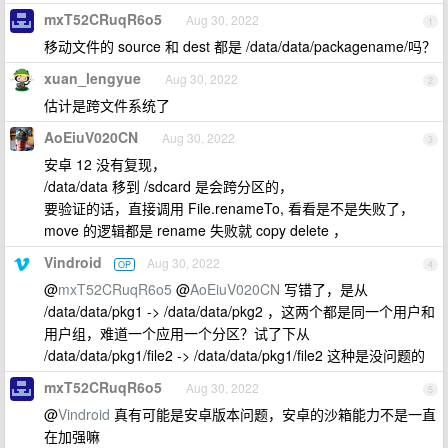
mxT52CRuqR6o5
Aug 30, 2022
1
移动文件的 source 和 dest 都是 /data/data/packagename/吗？
xuan_lengyue
Aug 30, 2022
2
估计是跨文件系统了
AoEiuV020CN
Aug 30, 2022
3
安卓 12 没有复现，
/data/data 移到 /sdcard 是会跨分区的，
要验证的话，直接调用 File.renameTo, 看看是不是失败了，
move 的逻辑都是 rename 失败就 copy delete ，
Vindroid
Aug 30, 2022
OP
4
@
mxT52CRuqR6o5
@
AoEiuV020CN
写错了，是从
/data/data/pkg1 -> /data/data/pkg2 ，这两个都是同一个用户和
用户组，难道一个应用一个分区？试了下从
/data/data/pkg1/file2 -> /data/data/pkg1/file2 这种是没问题的
mxT52CRuqR6o5
Aug 30, 2022
5
@
Vindroid
真有可能是安卓版本问题，安卓的沙箱能力不是一直
在加强嘛