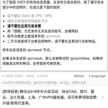
为了提高 V2EX 的有效信息质量，在发布交易信息时，除了遵守安全
提示中的说明外，也请注意下面的规则：
请不要在 V2EX 卖 VPS / VPN
域名交易请发布到域名节点
请不要在这里交易发票
用「借楼」方式发布无关信息的账号，会被降权
账号合租类主题请发布到
/go/cosub
二手交易是用于出售自用物件。请不要在这里进行全新物品。
拼车信息请发到 /go/cosub 节点。
如果没有发送到 /go/cosub，那么会被移动到 /go/pointless。如果持
续触发这样的移动，会导致账号被禁用。
© 2026 V2EX · 30ms · 3.9.8.5
About
·
Language
618年中大促即将结束：国内外VPS服务器，99元起，续费代金券
[即将结束] 腾讯云618年中大促活动：硅谷CN2、首尔、曼
›
谷、法兰克福、上海、广州VPS服务器，另可免费领取续费/
升级/新购代金券。