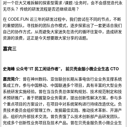
对一个巨大又难拆解的探索型需求 /课题 /业务时，会不会感觉迭代永
无尽头 ？传统的研发流程是否还继续适用 ？
在 CODE.FUN 近三年的研发过程中，我们尝试在不同的节点，不断
的重塑团队，寻找新的团队合作模式，逐步探索出了一套更适合我们
自己的协作方式，从而避免大家迷失在迭代的循环往复中，造成研发
资源的浪费，这正是今天想要跟大家分享的话题。
嘉宾三
史海峰 公众号“IT 民工闲话作者”， 前贝壳金服小微企业生态 CTO
嘉宾简介
：曾在神州数码、亚信联创长期从事电信行业业务支撑系统
集成工作，参与中国移动、中国联通多个项目，具有丰富的大型业务
系统研发实施经验。曾在当当负责总体架构规划、技术规范制定和技
术预研推广，善于把握复杂业务需求，提出创新性解决方案，参与多
个重点项目的方案设计，在项目中对系统架构进行持续改造优化。负
责技术委员会组织管理工作，发掘最佳实践、推动技术革新、开源产
品，组织内外部技术交流。曾负责饿了么技术创新部产品研发团队，
完成多个创新性业务项目及技术产品。曾在贝壳金服负责小微企业生