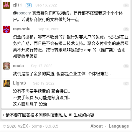
zjl11
Sep 16, 2022
OP
14
@
rosecry
真羡慕你们可以接的，建行都不搭理我这个小个体
户。话说招商银行的文档做的好一点
raysonlu
Sep 16, 2022
15
资金的挪移，哪有不收费的？银行对非大户的免费，也只是在业
务推广期，而且是不会有接口技术支持。聚合支付业务的底层都
离不开跨行转账，跨行转账除非是银行 app 的（推广期）否则
都要收手续费。
coala
Sep 17, 2022
16
我倒是接了蛮多的渠道, 但都是企业主体, 个体很难把..
Light3
Sep 19, 2022
17
没有不需要手续费的 聚合接口..
不要手续费 只可能是额度没到..
这方面别想了 没治
• 请不要在回答技术问题时复制粘贴 AI 生成的内容
© 2026 V2EX · 59ms · 3.9.8.5
About
·
Language