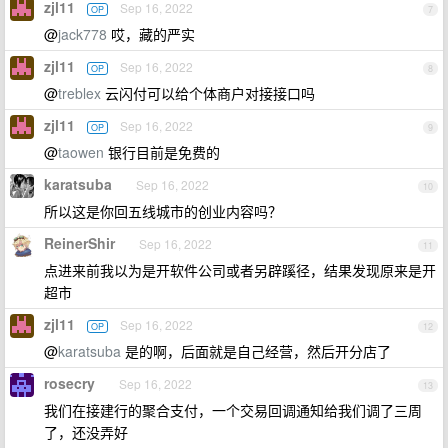
zjl11
Sep 16, 2022
OP
7
@
jack778
哎，藏的严实
zjl11
Sep 16, 2022
OP
8
@
treblex
云闪付可以给个体商户对接接口吗
zjl11
Sep 16, 2022
OP
9
@
taowen
银行目前是免费的
karatsuba
Sep 16, 2022
10
所以这是你回五线城市的创业内容吗？
ReinerShir
Sep 16, 2022
11
点进来前我以为是开软件公司或者另辟蹊径，结果发现原来是开
超市
zjl11
Sep 16, 2022
OP
12
@
karatsuba
是的啊，后面就是自己经营，然后开分店了
rosecry
Sep 16, 2022
13
我们在接建行的聚合支付，一个交易回调通知给我们调了三周
了，还没弄好