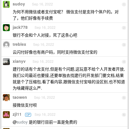
sudoy
Sep 16, 2022
1
为何不用微信或者支付宝呢？ 微信支付是支持个体户的。对
了，他们好像有手续费
jack778
Sep 16, 2022
2
银行不会和个人对接，死了这条心吧
treblex
Sep 16, 2022
3
云闪付好像也有商户码，同时支持微信支付宝的
xianyv
Sep 16, 2022
4
建行的话有个龙支付,但是有个问题,这玩意不给个人开发者开放,
我们公司最近也要接,还要单独去找建行的开发部门要文档,结果
就是个了压缩包,看了看内容,跟微信支付宝啥的没区别,也不知道
为啥藏得这么严.
taowen
Sep 16, 2022
5
接微信支付呗
zjl11
Sep 16, 2022
OP
6
@
sudoy
是的银行目前一直是免费的