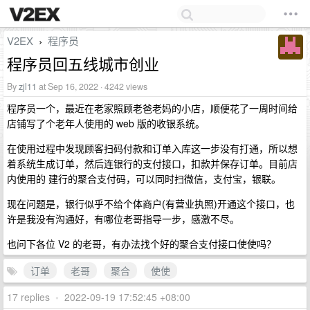
V2EX
程序员
›
程序员回五线城市创业
By
zjl11
at Sep 16, 2022 · 4242 views
程序员一个，最近在老家照顾老爸老妈的小店，顺便花了一周时间给
店铺写了个老年人使用的 web 版的收银系统。
在使用过程中发现顾客扫码付款和订单入库这一步没有打通，所以想
着系统生成订单，然后连银行的支付接口，扣款并保存订单。目前店
内使用的 建行的聚合支付码，可以同时扫微信，支付宝，银联。
现在问题是，银行似乎不给个体商户(有营业执照)开通这个接口，也
许是我没有沟通好，有哪位老哥指导一步，感激不尽。
也问下各位 V2 的老哥，有办法找个好的聚合支付接口使使吗？
订单
老哥
聚合
使使
17 replies
•
2022-09-19 17:52:45 +08:00