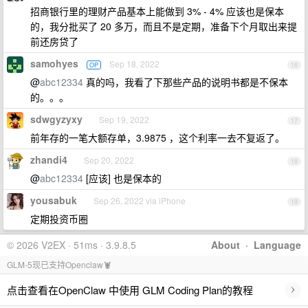
招商银行里的理财产品基本上能做到 3% - 4% 应该也是保本
的，我分批买了 20 多万，而且不是定期，准备下个月取出来提
前还房贷了
samohyes
Sep 18, 2022
OP
16
@
abc12334
真的吗，我看了下那些产品的说明书都是不保本
的。。。
sdwgyzyxy
Sep 19, 2022
17
前年存的一笔大额存单，3.9875 ，这个利率一去不复返了。
zhandi4
Sep 20, 2022
18
@
abc12334
[应该] 也是保本的
yousabuk
Sep 26, 2022 via iPhone
19
定期投资币圈
© 2026 V2EX · 51ms · 3.9.8.5
About
·
Language
GLM-5现已支持Openclaw🦞
›
点击查看在OpenClaw 中使用 GLM Coding Plan的教程