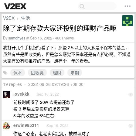
V2EX
生活
›
除了定期存款大家还投别的理财产品嘛
By
samohyes
at Sep 16, 2022 · 4601 views
我打开几个手机银行看了下，那些 2%以上的大多是不保本的基金，
虽然有些是固收类的，但是怎么感觉不保本还是有点担心啊。不知道
大家有没有啥推荐的产品，想存个一年的看看。
保本
固收类
理财
定期
19 replies
•
2022-09-26 09:19:26 +08:00
iovekkk
Sep 16, 2022
1
前段时间凑了 20w 去提前还款了
按 3 年后立刻卖房的场景来算
3 年的收益是 6%左右
erwin985211
Sep 16, 2022
2
你这个心态，老老实实定期，被碰理财了