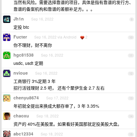
当然有风险。需要选择靠谱的项目，具体是指有靠谱的发行方、
靠谱的备案机构和靠谱的差额补足方。。。
Jh1n
Sep 16, 2022
9
定投 btc
Fucter
Sep 16, 2022 via Android
2
10
你不理财，财不离你
hgc81538
Sep 16, 2022
11
usdc, usdt 定期
nvioue
Sep 16, 2022
12
工商银行 3%定期 3 年
招行活钱理财 2.5 吧， 还有个聚伊生金 2.7 左右
chenyu8674
Sep 17, 2022
13
年初就全提出来换成大额存单了，3 年 3.35%
chaoxu
Sep 18, 2022
14
资产的 40%在美股里。如果看好美国那就定投美股大盘。
abc12334
Sep 18, 2022
15