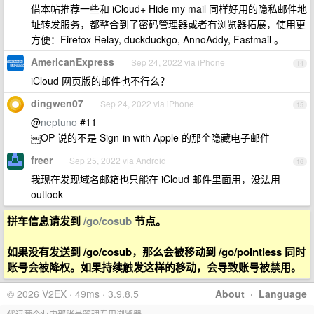
借本帖推荐一些和 iCloud+ Hide my mail 同样好用的隐私邮件地
址转发服务，都整合到了密码管理器或者有浏览器拓展，使用更
方便：Firefox Relay, duckduckgo, AnnoAddy, Fastmail 。
AmericanExpress
Sep 24, 2022 via iPhone
14
iCloud 网页版的邮件也不行么？
dingwen07
Sep 24, 2022 via iPhone
15
@
neptuno
#11
￼OP 说的不是 Sign-in with Apple 的那个隐藏电子邮件
freer
Sep 25, 2022 via Android
16
我现在发现域名邮箱也只能在 iCloud 邮件里面用，没法用
outlook
拼车信息请发到
/go/cosub
节点。
如果没有发送到 /go/cosub，那么会被移动到 /go/pointless 同时
账号会被降权。如果持续触发这样的移动，会导致账号被禁用。
© 2026 V2EX · 49ms · 3.9.8.5
About
·
Language
代运营企业内部账号管理专用浏览器