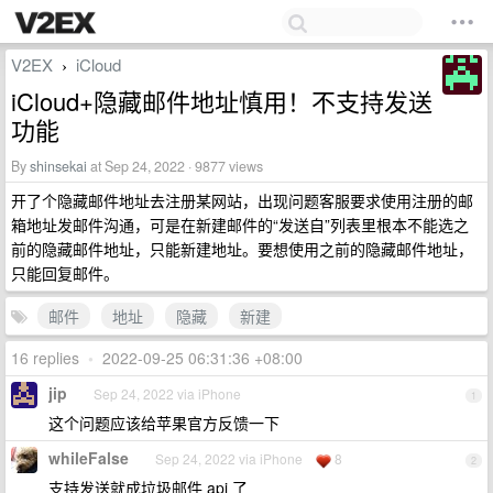
V2EX
iCloud
›
iCloud+隐藏邮件地址慎用！不支持发送
功能
By
shinsekai
at Sep 24, 2022 · 9877 views
开了个隐藏邮件地址去注册某网站，出现问题客服要求使用注册的邮
箱地址发邮件沟通，可是在新建邮件的“发送自”列表里根本不能选之
前的隐藏邮件地址，只能新建地址。要想使用之前的隐藏邮件地址，
只能回复邮件。
邮件
地址
隐藏
新建
16 replies
•
2022-09-25 06:31:36 +08:00
jip
Sep 24, 2022 via iPhone
1
这个问题应该给苹果官方反馈一下
whileFalse
Sep 24, 2022 via iPhone
8
2
支持发送就成垃圾邮件 api 了