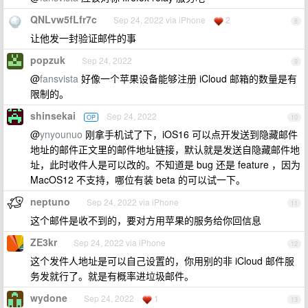
QNLvw5fLfr7c
Sep 24, 2022 via iPhone
2
8
让他发一封验证邮件的事
popzuk
Sep 24, 2022
9
@
fansvista
好像一个苹果设备能够注册 iCloud 邮箱的数量是有
限制的。
shinsekai
Sep 24, 2022
OP
10
@
ynyounuo
刚拿手机试了下，iOS16 可以点开发送到隐藏邮件
地址的邮件正文里的邮件地址链接，默认就是发送自隐藏邮件地
址，此时收件人是可以改的。不知道是 bug 还是 feature ，因为
MacOS12 不支持，哪位有装 beta 的可以试一下。
neptuno
Sep 24, 2022 via iPhone
11
这个邮件是收不到的，要对方用苹果的服务给你回信息
ZE3kr
Sep 24, 2022 via iPhone
12
这个发件人地址是可以自己设置的，你用别的非 iCloud 邮件服
务发就行了。就是有概率进垃圾邮件。
wydone
Sep 24, 2022
1
13