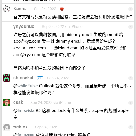
Kanna
Sep 24, 2022
1
3
官方文档写只支持阅读和回复，主动发送会被利用外发垃圾邮件
ynyounuo
Sep 24, 2022 via iPhone
4
注册之前可以曲线救国，用 hide my email 生成的 email 给
abc@xyz.com
发一封 dummy email ，后续再给生成的
abc_at_xyz_com_…
.@icloud.com
的地址主动发送就可以和
abc@xyz.com
这个邮箱进行联系
当然为啥不能主动发的原因上面都说了
shinsekai
Sep 24, 2022
OP
5
@
whileFalse
Outlook 就没这个限制，而且我新建一个地址不同
样也能发垃圾邮件吗？
cssk
Sep 24, 2022 via iPhone
6
@
fansvista
#5 这和 outlook 有什么关系，apple 的规则 apple
定
treblex
Sep 24, 2022
7
@
fansvista
应该对标 firefox relay 服务吧