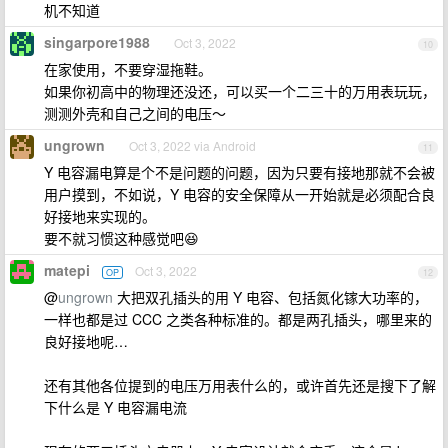
机不知道
singarpore1988
Oct 3, 2022
10
在家使用，不要穿湿拖鞋。
如果你初高中的物理还没还，可以买一个二三十的万用表玩玩，
测测外壳和自己之间的电压～
ungrown
Oct 3, 2022 via Android
11
Y 电容漏电算是个不是问题的问题，因为只要有接地那就不会被
用户摸到，不如说，Y 电容的安全保障从一开始就是必须配合良
好接地来实现的。
要不就习惯这种感觉吧😆
matepi
Oct 3, 2022
OP
12
@
ungrown
大把双孔插头的用 Y 电容、包括氮化镓大功率的，
一样也都是过 CCC 之类各种标准的。都是两孔插头，哪里来的
良好接地呢…
还有其他各位提到的电压万用表什么的，或许首先还是搜下了解
下什么是 Y 电容漏电流