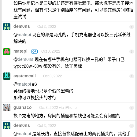
如果你笔记本是三脚的却还是有感觉漏电，那大概率是房子接地
线有问题，但有时只是个别插座的有问题，可以换其他房间的插
座试试
dem0ns
Oct 3, 2022
5
@
matepi
现在的都是两孔的，手机充电器也可以换三孔延长线
解决的
matepi
Oct 3, 2022
OP
6
@
dem0ns
现在有哪些手机充电器可以换三孔的？果子自己
typec20w~30w 都没有的，除非英标
systemcall
Oct 3, 2022
7
@
matepi
#6
英标的接地也只是个假的塑料的
那种可以换接头的才行
guanaco
Oct 3, 2022 via iPhone
8
换个充电的地方，房间的插座和接线也可能会会有问题的
dem0ns
Oct 3, 2022
9
@
matepi
是延长线，直接替换适配器上的两孔插头的。其他手