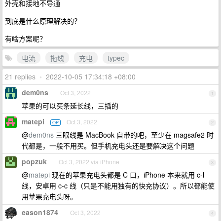
外壳和接地不导通
到底是什么原理解决的？
有啥方案呢？
电流
拖线
充电
typec
21 replies
•
2022-10-05 17:34:18 +08:00
dem0ns
Oct 3, 2022
1
苹果的可以买条延长线，三插的
matepi
Oct 3, 2022
OP
2
@
dem0ns
三眼线是 MacBook 自带的吧，至少在 magsafe2 时
代都是，一般不用买。但手机充电头还是要解决这个问题
popzuk
Oct 3, 2022 via iPhone
3
@
matepi
现在的苹果充电头都是 C 口，iPhone 本来就用 c-l
线，安卓用 c-c 线（只是不能用独有的快充协议）。所以都能使
用苹果充电头呀。
eason1874
Oct 3, 2022
4