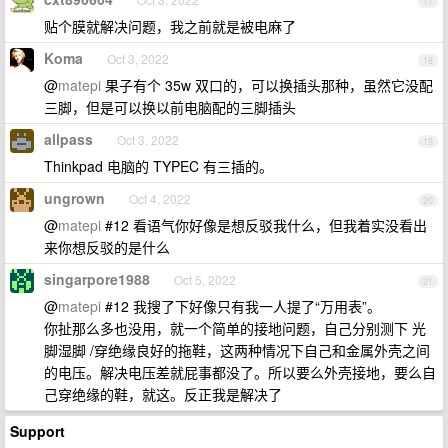
17
贴个膜就解决问题，我之前就是被电麻了
Koma
Oct 3, 2022
18
@
matepi
果子有个 35w 双口的，可以换插头那种，虽然它没配
三脚，但是可以换以前电脑配的三脚插头
allpass
Oct 3, 2022
19
Thinkpad 电脑的 TYPEC 有三插的。
ungrown
Oct 4, 2022
20
@
matepi
#12 看语气你好像是想反驳我什么，但我着实没看出
来你想反驳的是什么
singarpore1988
Oct 5, 2022
21
@
matepi
#12 我搜了下好像只有我一人提了“万用表”。
你扯那么多也没用，就一个简单的接地问题，自己分别测下 光
脚湿脚 /穿绝缘良好的拖鞋，这两种情况下自己和金属外壳之间
的电压。解决电压差就屁事都没了。所以要么外壳接地，要么自
己穿绝缘的鞋，就这。反正我是解决了
Support