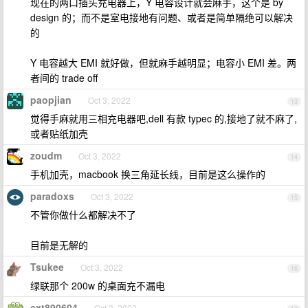
现在的两口插头充电器上，Y 电容设计就会麻手，这个是 by
design 的；而不是室电接地有问题、或者是简单隔绝可以解决
的
Y 电容越大 EMI 就好做，但就麻手越明显；电容小 EMI 差。两
者间的 trade off
paopjian
Oct 3, 2022
13
觉得手麻就用三相充电器吧,dell 有款 typec 的,接地了就不麻了,
或者贴纸加壳
zoudm
Oct 3, 2022
14
手机加壳，macbook 换三角延长线，目前是这么操作的
paradoxs
Oct 3, 2022
15
不管你做什么都解决不了
目前是无解的
Tsukee
Oct 3, 2022
16
绿联那个 200w 的桌面充不漏电
cxt890604
Oct 3, 2022