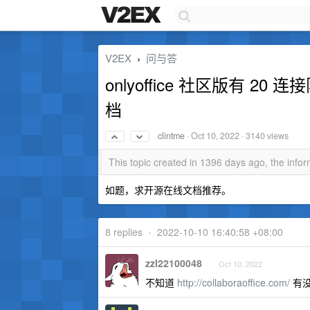
V2EX
问与答
›
onlyoffice 社区版有 
档
clintme
·
Oct 10, 2022
· 3140 views
This topic created in 1396 days ago, the inf
如题，求开源在线文档推荐。
8 replies
•
2022-10-10 16:40:58 +08:00
zzl22100048
Oct 10, 2022
不知道
http://collaboraoffice.com/
有