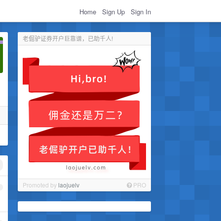
Home
Sign Up
Sign In
老倔驴证券开户巨靠谱，已助千人!
Promoted by
laojuelv
PRO
1