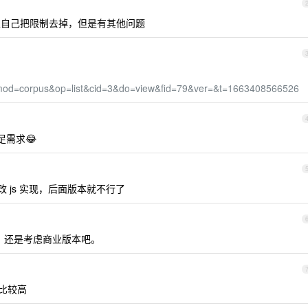
自己把限制去掉，但是有其他问题
p?mod=corpus&op=list&cid=3&do=view&fid=79&ver=&t=1663408566526
需求😂
改 js 实现，后面版本就不行了
咯，还是考虑商业版本吧。
比较高