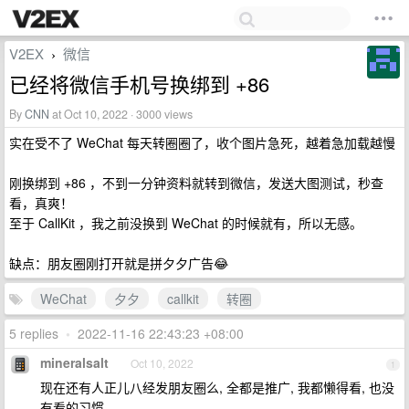
V2EX
微信
›
已经将微信手机号换绑到 +86
By
CNN
at Oct 10, 2022 · 3000 views
实在受不了 WeChat 每天转圈圈了，收个图片急死，越着急加载越慢
刚换绑到 +86 ，不到一分钟资料就转到微信，发送大图测试，秒查
看，真爽！
至于 CallKit ，我之前没换到 WeChat 的时候就有，所以无感。
缺点：朋友圈刚打开就是拼夕夕广告😂
WeChat
夕夕
callkit
转圈
5 replies
•
2022-11-16 22:43:23 +08:00
mineralsalt
Oct 10, 2022
1
现在还有人正儿八经发朋友圈么, 全都是推广, 我都懒得看, 也没
有看的习惯