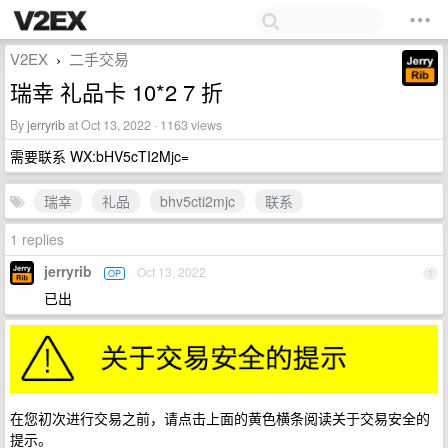
V2EX
二手交易
›
瑞幸 礼品卡 10*2 7 折
By
jerryrib
at Oct 13, 2022 · 1163 views
需要联系 WX:bHV5cTI2Mjc=
瑞幸
礼品
bhv5cti2mjc
联系
1 replies
jerryrib
Oct 13, 2022
OP
1
已出
在您初次进行交易之前，请点击上面的黄色横条阅读关于交易安全的
提示。