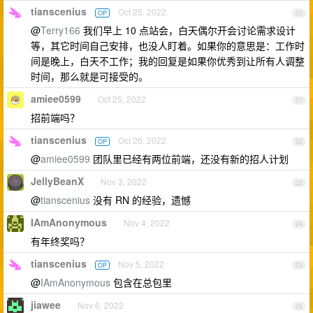
tianscenius
Oct 25, 2022
OP
20
@
Terry166
我们早上 10 点站会，白天偶尔开会讨论需求设计
等，其它时间自己安排，也没人盯着。如果你的意思是：工作时
间是晚上，白天不工作；我的回复是如果你优秀到让所有人调整
时间，那么就是可接受的。
amiee0599
Oct 25, 2022
21
招前端吗？
tianscenius
Oct 26, 2022
OP
22
@
amiee0599
团队里已经有两位前端，还没有新的招人计划
JellyBeanX
Nov 3, 2022
23
@
tianscenius
没有 RN 的经验，遗憾
IAmAnonymous
Nov 4, 2022
24
有年终奖吗？
tianscenius
Nov 5, 2022
OP
25
@
IAmAnonymous
包含在总包里
jiawee
Nov 6, 2022
26