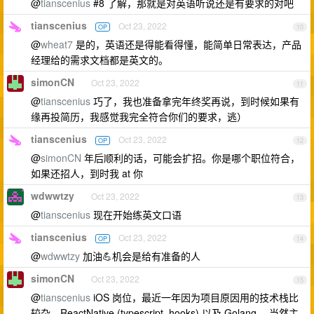
@
tianscenius
#8 了解，那就是对英语听说还是有要求的对吧
tianscenius
Oct 23, 2022
OP
10
@
wheat7
是的，英语还是得能看得懂，能简单日常表达，产品
经理给的需求文档都是英文的。
simonCN
Oct 23, 2022
11
@
tianscenius
巧了，我也准备拿完年终奖再说，到时候如果有
缘再投简历，我感觉我完全符合你们的要求，逃）
tianscenius
Oct 23, 2022
OP
12
@
simonCN
年后顺利的话，可能会扩招。你是哪个职位符合，
如果还招人，到时我 at 你
wdwwtzy
Oct 23, 2022
13
@
tianscenius
现在开始练英文口语
tianscenius
Oct 23, 2022
OP
14
@
wdwwtzy
加油💪机会是给有准备的人
simonCN
Oct 23, 2022
15
@
tianscenius
iOS 岗位，最近一年因为项目原因用的技术栈比
较杂，ReactNative (typescript, hooks) 以及 Golang ，当然主