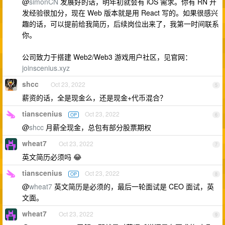
@
simonCN
发展好的话，明年初就会有 iOS 需求。你有 RN 开
发经验很加分，现在 Web 版本就是用 React 写的。如果很感兴
趣的话，可以提前给我简历，后续岗位出来了，我第一时间联系
你。
公司致力于搭建 Web2/Web3 游戏用户社区，见官网：
joinscenius.xyz
shcc
Oct 23, 2022
5
薪资的话，全是现金么，还是现金+代币混合？
tianscenius
Oct 23, 2022
OP
6
@
shcc
月薪全现金，总包有部分股票期权
wheat7
Oct 23, 2022
7
英文简历必须吗 😂
tianscenius
Oct 23, 2022
OP
8
@
wheat7
英文简历是必须的，最后一轮面试是 CEO 面试，英
文面。
wheat7
Oct 23, 2022
9