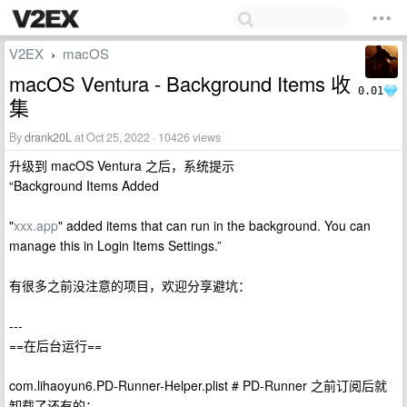
V2EX
macOS
›
macOS Ventura - Background Items 收
0.01
集
By
drank20L
at Oct 25, 2022 · 10426 views
升级到 macOS Ventura 之后，系统提示
“Background Items Added
"
xxx.app
" added items that can run in the background. You can
manage this in Login Items Settings.”
有很多之前没注意的项目，欢迎分享避坑：
---
==在后台运行==
com.lihaoyun6.PD-Runner-Helper.plist # PD-Runner 之前订阅后就
卸载了还有的；