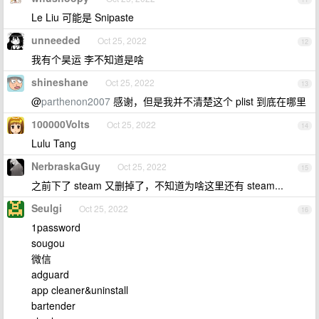
Le Liu 可能是 Snipaste
unneeded
Oct 25, 2022
12
我有个昊运 李不知道是啥
shineshane
Oct 25, 2022
13
@
parthenon2007
感谢，但是我并不清楚这个 plist 到底在哪里
100000Volts
Oct 25, 2022
14
Lulu Tang
NerbraskaGuy
Oct 25, 2022
15
之前下了 steam 又删掉了，不知道为啥这里还有 steam...
Seulgi
Oct 25, 2022
16
1password
sougou
微信
adguard
app cleaner&uninstall
bartender