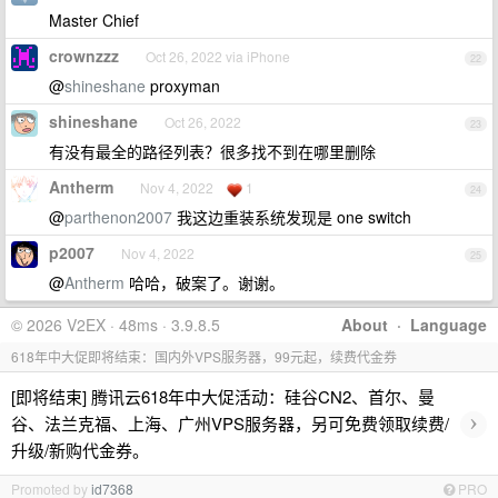
Master Chief
crownzzz
Oct 26, 2022 via iPhone
22
@
shineshane
proxyman
shineshane
Oct 26, 2022
23
有没有最全的路径列表？很多找不到在哪里删除
Antherm
Nov 4, 2022
1
24
@
parthenon2007
我这边重装系统发现是 one switch
p2007
Nov 4, 2022
25
@
Antherm
哈哈，破案了。谢谢。
© 2026 V2EX · 48ms · 3.9.8.5
About
·
Language
618年中大促即将结束：国内外VPS服务器，99元起，续费代金券
[即将结束] 腾讯云618年中大促活动：硅谷CN2、首尔、曼
›
谷、法兰克福、上海、广州VPS服务器，另可免费领取续费/
升级/新购代金券。
Promoted by
id7368
PRO