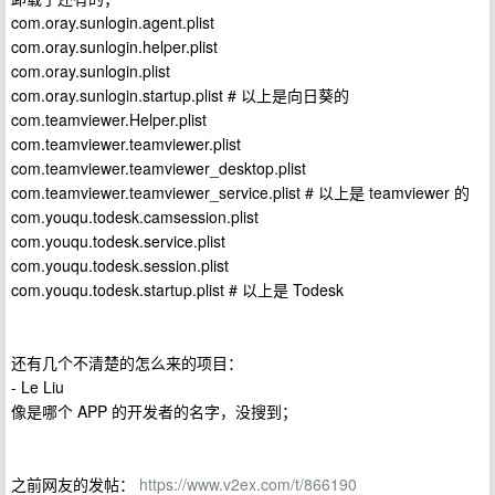
com.oray.sunlogin.agent.plist
com.oray.sunlogin.helper.plist
com.oray.sunlogin.plist
com.oray.sunlogin.startup.plist # 以上是向日葵的
com.teamviewer.Helper.plist
com.teamviewer.teamviewer.plist
com.teamviewer.teamviewer_desktop.plist
com.teamviewer.teamviewer_service.plist # 以上是 teamviewer 的
com.youqu.todesk.camsession.plist
com.youqu.todesk.service.plist
com.youqu.todesk.session.plist
com.youqu.todesk.startup.plist # 以上是 Todesk
还有几个不清楚的怎么来的项目：
- Le Liu
像是哪个 APP 的开发者的名字，没搜到；
之前网友的发帖：
https://www.v2ex.com/t/866190