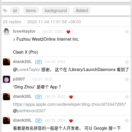
ist
items
background
Added
25 replies
•
2022-11-04 11:01:58 +08:00
love4taylor
Oct 25, 2022
3
1
> Fuzhou West2Online Internet Inc.
Clash X (Pro)
drank20L
Oct 25, 2022
OP
2
@
Love4Taylor
感谢， 这个在 /Library/LaunchDaemons 看到了
p2007
Oct 25, 2022
3
“Ding Zhou” 是哪个 App ？
drank20L
Oct 25, 2022
1
OP
4
https://apps.apple.com/us/developer/ding-zhou/id724472957
@
parthenon2007
drank20L
Oct 25, 2022
1
OP
5
看着是姓名拼音的一般是个人开发者， 可以 Google 搜一下