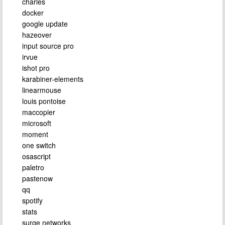
charles
docker
google update
hazeover
input source pro
irvue
ishot pro
karabiner-elements
linearmouse
louis pontoise
maccopier
microsoft
moment
one switch
osascript
paletro
pastenow
qq
spotify
stats
surge networks