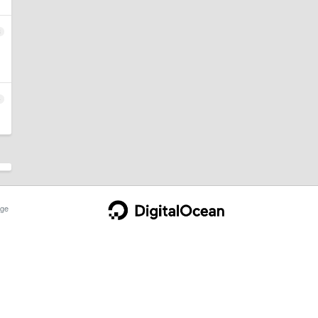
3
4
ge