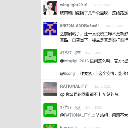
winglight2016
Nov 1, 2022
皖南和川藏隔了几千公里呀，这线路是
8Ri72kLA9ORo6m6f
Nov 1, 2022
之前刷帖子，还一直说楼主咋不更新游
真酷，口罩当下，楼主是真是实打实行
37Y37
Nov 1, 2022
OP
@
winglight2016
民间这么叫，官方也
@
itcong
工作要紧+上这个疫情，能出
RATIONALITY
Nov 1, 2022
op 你公司的同事都不上 V 站的嘛
37Y37
Nov 1, 2022
OP
@
RATIONALITY
上 V 站吧，问题不大
luren123