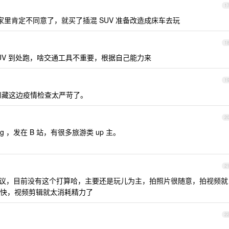
1
车家里肯定不同意了，就买了插混 SUV 准备改造成床车去玩
1
UV 到处跑，啥交通工具不重要，根据自己能力来
1
，川藏这边疫情检查太严苛了。
2
g ，发在 B 站，有很多旅游类 up 主。
2
议，目前没有这个打算哈，主要还是玩儿为主，拍照片很随意，拍视频就
快，视频剪辑就太消耗精力了
2