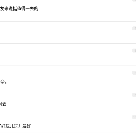
友来说挺值得一去的
1
1
1
😂。
1
间去
1
好好玩儿玩儿最好