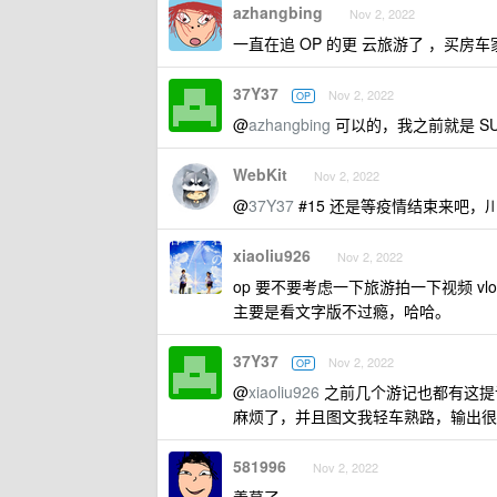
azhangbing
Nov 2, 2022
一直在追 OP 的更 云旅游了 ，买房
37Y37
Nov 2, 2022
OP
@
azhangbing
可以的，我之前就是 S
WebKit
Nov 2, 2022
@
37Y37
#15 还是等疫情结束来吧
xiaoliu926
Nov 2, 2022
op 要不要考虑一下旅游拍一下视频 vlo
主要是看文字版不过瘾，哈哈。
37Y37
Nov 2, 2022
OP
@
xiaoliu926
之前几个游记也都有这提
麻烦了，并且图文我轻车熟路，输出很
581996
Nov 2, 2022