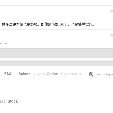
2
睡车里更方便也更舒服。即使是小型 SUV ，也是够睡觉的。
2
……
·
FAQ
·
Solana
·
2866 Online
Highest 6679
·
Select Langua
0:14
·
JFK 03:14