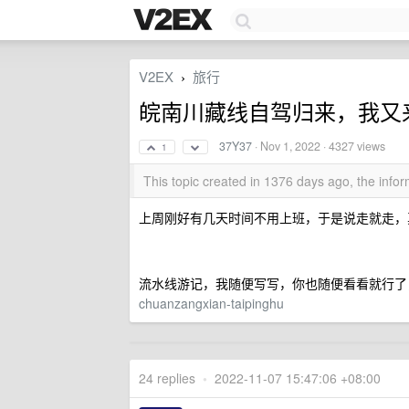
V2EX
旅行
›
皖南川藏线自驾归来，我又
37Y37
·
Nov 1, 2022
· 4327 views
1
This topic created in 1376 days ago, the inf
上周刚好有几天时间不用上班，于是说走就走，
流水线游记，我随便写写，你也随便看看就行了
chuanzangxian-taipinghu
24 replies
•
2022-11-07 15:47:06 +08:00