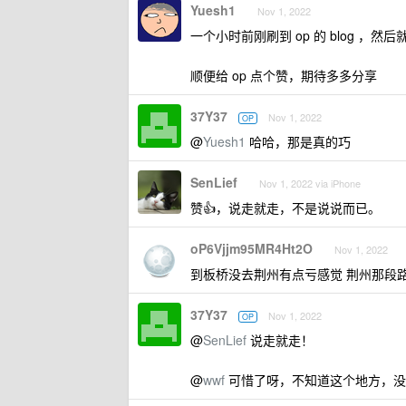
Yuesh1
Nov 1, 2022
一个小时前刚刷到 op 的 blog ，然后
顺便给 op 点个赞，期待多多分享
37Y37
Nov 1, 2022
OP
@
Yuesh1
哈哈，那是真的巧
SenLief
Nov 1, 2022 via iPhone
赞👍，说走就走，不是说说而已。
oP6Vjjm95MR4Ht2O
Nov 1, 2022
到板桥没去荆州有点亏感觉 荆州那段
37Y37
Nov 1, 2022
OP
@
SenLief
说走就走！
@
wwf
可惜了呀，不知道这个地方，没