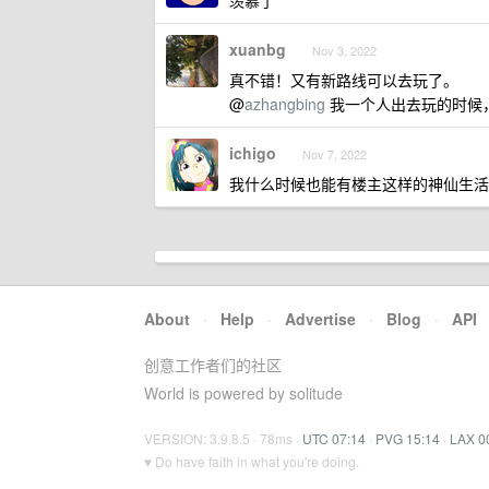
羡慕了
xuanbg
Nov 3, 2022
真不错！又有新路线可以去玩了。
@
azhangbing
我一个人出去玩的时候，
ichigo
Nov 7, 2022
我什么时候也能有楼主这样的神仙生活
About
·
Help
·
Advertise
·
Blog
·
API
创意工作者们的社区
World is powered by solitude
VERSION: 3.9.8.5 · 78ms ·
UTC 07:14
·
PVG 15:14
·
LAX 0
♥ Do have faith in what you're doing.