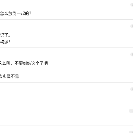
怎么放到一起的？
记了。
动派！
这么叫，不要纠结这个了吧
去实属不易
1
1