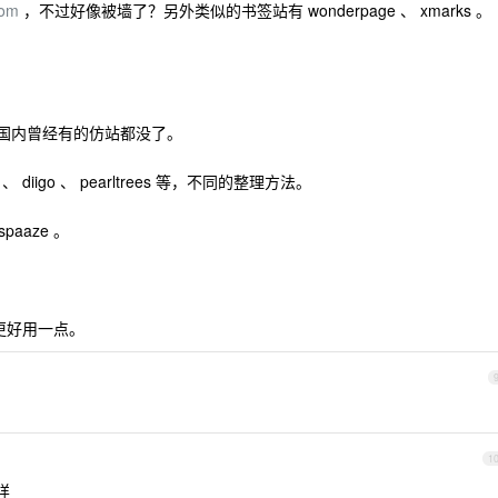
com
，不过好像被墙了？另外类似的书签站有 wonderpage 、 xmarks 。
。
，现在国内曾经有的仿站都没了。
web 、 diigo 、 pearltrees 等，不同的整理方法。
spaaze 。
更好用一点。
1
样