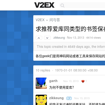
V2EX
问与答
›
求推荐爱库同类型的书签保
zikkeung
·
Nov 13, 2013
· 4414 views
This topic created in 4649 days ago, the inf
各位geek们是用神码网站或者工具来保存网
10 replies
•
1970-01-01 08:00:00 +08:00
garth
1
Nov 13, 2013
为何不使用爱库？
zikkeung
Nov 13, 2013
OP
前阵子发过通知说要关站，不知道为神