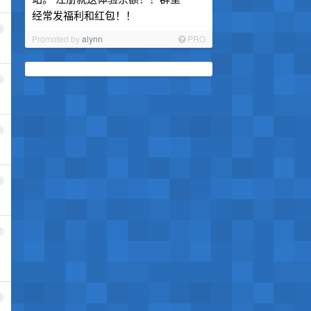
经常发福利和红包！！
3
Promoted by
alynn
PRO
4
5
6
7
8