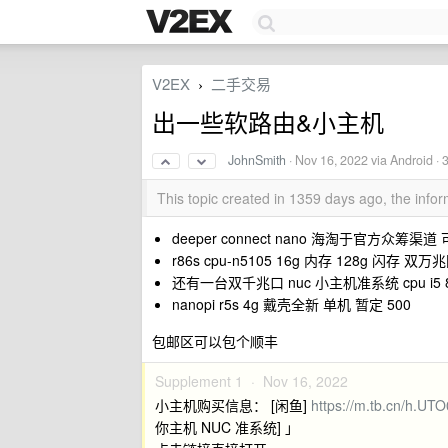
V2EX
二手交易
›
出一些软路由&小主机
JohnSmith
·
Nov 16, 2022
via Android · 
This topic created in 1359 days ago, the inf
deeper connect nano 海淘于官方众筹渠道 
r86s cpu-n5105 16g 内存 128g 闪存 
还有一台双千兆口 nuc 小主机准系统 cpu i5 8
nanopi r5s 4g 戴壳全新 单机 暂定 500
包邮区可以包个顺丰
Supplement 1 ·
Nov 16, 2022
小主机购买信息： [闲鱼]
https://m.tb.cn/h.UT
你主机 NUC 准系统] 」