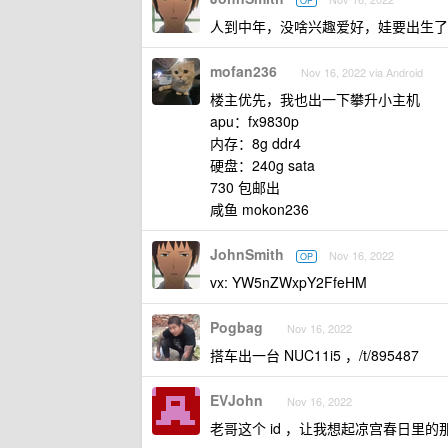
OP
人到中年，没啥兴趣爱好，娃要出生了
mofan236
Nov 16, 2022 via Android
楼主优先，我也出一下攀升小主机
apu：fx9830p
内存：8g ddr4
硬盘：240g sata
730 包邮出
咸鱼 mokon236
JohnSmith
Nov 16, 2022
OP
vx: YW5nZWxpY2FfeHM
Pogbag
Nov 16, 2022
搭车出一台 NUC11i5 ，/t/895487
EVJohn
Nov 16, 2022
老哥这个 id ，让我想起凉宫春日里的那个 