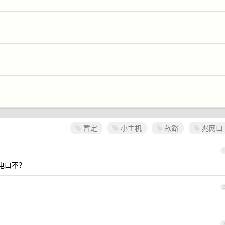
暂定
小主机
软路
兆网口
带雷电口不？