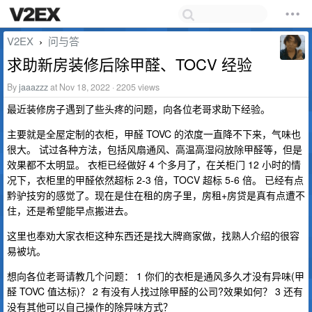
V2EX
问与答
›
求助新房装修后除甲醛、TOCV 经验
By
jaaazzz
at Nov 18, 2022 · 2205 views
最近装修房子遇到了些头疼的问题，向各位老哥求助下经验。
主要就是全屋定制的衣柜，甲醛 TOVC 的浓度一直降不下来，气味也
很大。 试过各种方法，包括风扇通风、高温高湿闷放除甲醛等，但是
效果都不太明显。 衣柜已经做好 4 个多月了，在关柜门 12 小时的情
况下，衣柜里的甲醛依然超标 2-3 倍，TOCV 超标 5-6 倍。 已经有点
黔驴技穷的感觉了。现在是住在租的房子里，房租+房贷是真有点遭不
住，还是希望能早点搬进去。
这里也奉劝大家衣柜这种东西还是找大牌商家做，找熟人介绍的很容
易被坑。
想向各位老哥请教几个问题： 1 你们的衣柜是通风多久才没有异味(甲
醛 TOVC 值达标)？ 2 有没有人找过除甲醛的公司?效果如何？ 3 还有
没有其他可以自己操作的除异味方式？