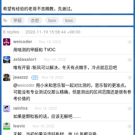
希望有经验的老哥不吝赐教，先谢过。
甲醛
衣柜
tocv
tovc
8 replies
•
2022-11-19 15:58:44 +08:00
weicoder
Nov 18, 2022
1
用啥测的甲醛和 TVOC
zeldasalor1
Nov 18, 2022
2
唯有开窗 /新风可以解决，冬天有点棘手，冷点就忍忍吧
jaaazzz
Nov 18, 2022
OP
3
@
weicoder
用小米和思乐智一起对比测的，思乐智的更准点。
可能没有专业测试仪那么精确，但是测出的区间范围还是很有参
考价值的
rainfox
Nov 18, 2022
4
如果是颗粒板的话，应该无解吧……
leavic
Nov 18, 2022
5
无解，当初如果没选好板材，放 10 年都没用。