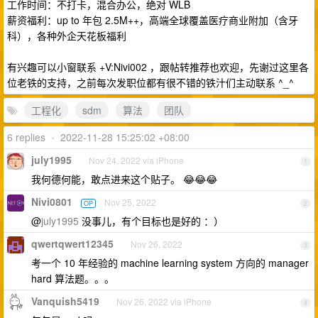
工作时间：不打卡，混合办公，绝对 WLB
薪资福利：up to 年包 2.5M++，高端全球覆盖医疗商业附加（含牙
科），各种外企天花板福利
有兴趣可以小窗联系 +V:Nivi002 ，跟帖转推荐也欢迎，先谢过这里各
位老铁的支持，之前每次发职位都有很不错的铁汁们主动联系 ^_^
工程化
sdm
算法
团队
6 replies
•
2022-11-28 15:25:02 +08:00
july1995
Nov 24, 2022 via iPhone
1
我何德何能，敢点进来这个贴子。 😂😂😂
Nivi0801
Nov 25, 2022
OP
2
@
july1995
没事儿，有个目标也是好的 ：）
qwertqwert12345
Nov 26, 2022
3
考一个 10 年经验的 machine learning system 方向的 manager
hard 算法题。。。
Vanquish5419
Nov 26, 2022 via iPhone
4