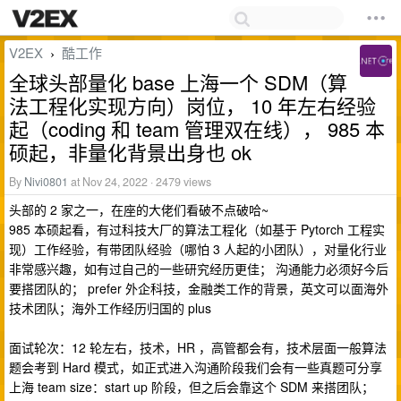
V2EX
酷工作
›
全球头部量化 base 上海一个 SDM（算
法工程化实现方向）岗位， 10 年左右经验
起（coding 和 team 管理双在线）， 985 本
硕起，非量化背景出身也 ok
By
Nivi0801
at Nov 24, 2022 · 2479 views
头部的 2 家之一，在座的大佬们看破不点破哈~
985 本硕起看，有过科技大厂的算法工程化（如基于 Pytorch 工程实
现）工作经验，有带团队经验（哪怕 3 人起的小团队），对量化行业
非常感兴趣，如有过自己的一些研究经历更佳； 沟通能力必须好今后
要搭团队的； prefer 外企科技，金融类工作的背景，英文可以面海外
技术团队；海外工作经历归国的 plus
面试轮次：12 轮左右，技术，HR ，高管都会有，技术层面一般算法
题会考到 Hard 模式，如正式进入沟通阶段我们会有一些真题可分享
上海 team size：start up 阶段，但之后会靠这个 SDM 来搭团队；