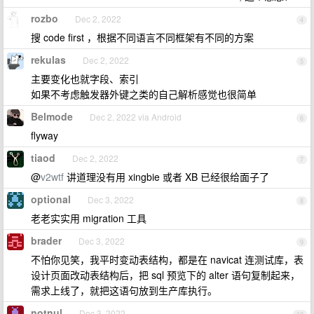
rozbo
Dec 2, 2022
4
搜 code first ，根据不同语言不同框架有不同的方案
rekulas
Dec 2, 2022
5
主要变化也就字段、索引
如果不考虑触发器外键之类的自己解析感觉也很简单
Belmode
Dec 2, 2022 via Android
6
flyway
tiaod
Dec 2, 2022
7
@
v2wtf
讲道理没有用 xingbie 或者 XB 已经很给面子了
optional
Dec 3, 2022
8
老老实实用 migration 工具
brader
Dec 3, 2022
9
不怕你见笑，我平时变动表结构，都是在 navicat 连测试库，表
设计页面改动表结构后，把 sql 预览下的 alter 语句复制起来，
需求上线了，就把这语句放到生产库执行。
notnul
Dec 3, 2022