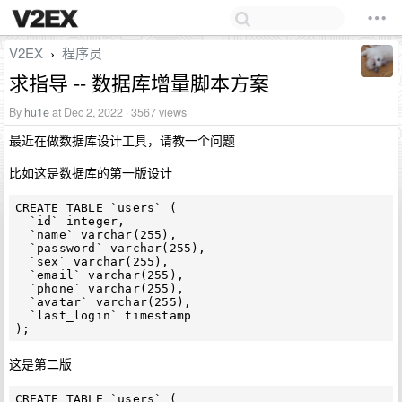
V2EX
程序员
›
求指导 -- 数据库增量脚本方案
By
hu1e
at Dec 2, 2022 · 3567 views
最近在做数据库设计工具，请教一个问题
比如这是数据库的第一版设计
CREATE TABLE `users` (

  `id` integer,

  `name` varchar(255),

  `password` varchar(255),

  `sex` varchar(255),

  `email` varchar(255),

  `phone` varchar(255),

  `avatar` varchar(255),

  `last_login` timestamp

这是第二版
CREATE TABLE `users` (
