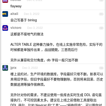
10
flayway
aitaii
Dec 3, 2022
11
自己写基于 binlog
victorc
Dec 3, 2022
12
这都是不接地气的做法
ALTER TABLE 这种暴力操作，在线上实施非常危险，实际干的
时候都是单独拎出来 ，战战兢兢，三思而后行
另外从兼容和交付角度，db 字段一般只加不删
jptx
Dec 3, 2022
13
楼上说的对，生产环境的数据库，字段最好只增不删，新表可以
弃用旧字段，但旧字段最好不要物理删除，否则将来回滚、历史
数据追溯等操作很麻烦。
另外针对你的需求，不建议使用一些库去实时生成 DDL 语句直
接执行，不可控因素太多。建议在上线之前借助工具提取出
DDL 语句，比如 Navicat 的“工具”——“结构同步”，可以帮你对