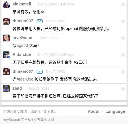
sinksmell
Dec 5, 2022 via iPhone
3
亲测有效，感谢🙏
thinker007
Dec 5, 2022
OP
4
各位薅羊毛大神，已经成功把 openai 的服务器挤爆了。
love2wind
Dec 6, 2022
5
@
agood
大鸟？
AidanJoe
Dec 7, 2022 via iPhone
6
无了知乎完整教程，建议贴出来到 V2EX 上
thinker007
Dec 7, 2022
OP
7
@
AidanJoe
被知乎给删了 发怒啊 我这就贴过来。
zand
Feb 23, 2023
8
买了印度号码接不到短信啊, 已经去掉国家代码了
© 2026 V2EX · 35ms · 3.9.8.5
About
·
Language
AnySearch 学生&开发者成长计划