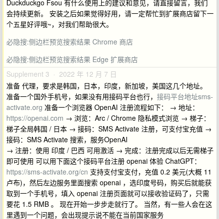
Duckduckgo Fsou 有什么使用上的建议和意见，请直接留言，我们
会持续更新。 安装之后如果觉得好用，请一定帮忙到扩展商店留下一
个五星好评哦~，对我们帮助很大。
必隐搜:侧边栏预览搜索结果 Chrome 商店
必隐搜:侧边栏预览搜索结果 Edge 扩展商店
Supplement 3 · 2022 年 12 月 7 日
准备 代理，要求是韩国，日本，印度，新加坡，美国这几个地址。
准备一个国外手机号，如果没有用接码平台也行，
接码平台地址sms-
activate.org
准备一个浏览器 OpenAI 注册流程如下： → 地址：
https://openai.com
→ 浏览：Arc / Chrome 隐私模式浏览 → 梯子：
梯子全局韩国 / 日本 → 接码：SMS Activate 注册，可支付宝充值 →
接码：SMS Activate 搜索，服务OpenAI
→ 注册：使用 印度 / 巴西 可用激活 → 完成：注册完成以后无需梯子
即可使用 可以用下面这个接码平台注册 openai 体验 ChatGPT：
https://sms-activate.org/cn
支持支付宝支付，充值 0.2 美元(大概 11
卢布)，然后左边服务里面搜索 openai ，选印度号码，购买后就能获
取到一个手机号，填入 openai 注册页面就可以接收验证码了，只需
要花 1.5 RMB 。 现在开始一步步走就行了。 当然，有一些人会在这
里遇到一个问题，会出现提示说不能在当前国家服务 ​