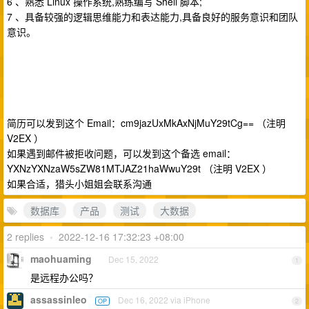
6 、熟悉 Linux 操作系统,熟练编写 Shell 脚本;
7 、具备较强的逻辑思维能力和表达能力,具备良好的服务意识和团队
意识。
简历可以发到这个 Email：cm9jazUxMkAxNjMuY29tCg== （注明
V2EX ）
如果遇到邮件被拒收问题，可以发到这个备选 email：
YXNzYXNzaW5sZW81MTJAZ21haWwuY29t （注明 V2EX ）
如果合适，猎头小姐姐会联系沟通
数据库
产品
测试
大数据
2 replies
•
2022-12-16 17:32:23 +08:00
maohuaming
Dec 15, 2022
1
是远程办公吗？
assassinleo
Dec 16, 2022 via iPhone
OP
2