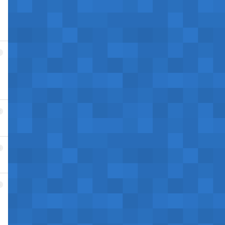
1
。
2
3
4