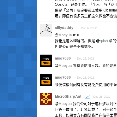
Obsidian 记录工作。「个人」与「
果是「公司」决定要员工使用 Obsidi
用，即便有很多员工都这么做也不应该
sillydaddy
Dec 26, 2022
@
Moeyua
#10
我也是这么理解的。但是 @
rpish
举的
但是公司完全不知情啊。
msg7086
Dec 26, 2022
@
Moeyua
哪有说使用人数。说的是员
msg7086
Dec 26, 2022
顺便借楼问问有没有能免费使用的平替？
MicroSharpAnt
Dec 26, 2022
OP
@
Moeyua
我们公司对于这种涉及到正
回答不敢用了，赶紧卸载了。对于这个
工具，如果官方有回复我再在帖子里置