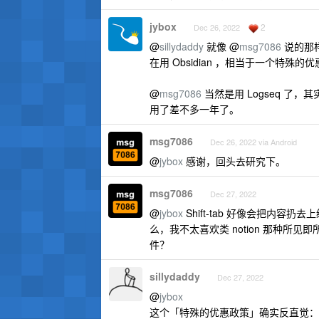
jybox
2
Dec 26, 2022
@
sillydaddy
就像 @
msg7086
说的那
在用 Obsidian ，相当于一个特殊的
@
msg7086
当然是用 Logseq 了，其
用了差不多一年了。
msg7086
Dec 26, 2022 via Android
@
jybox
感谢，回头去研究下。
msg7086
Dec 27, 2022
@
jybox
Shift-tab 好像会把内容
么，我不太喜欢类 notion 那种所见即
件？
sillydaddy
Dec 27, 2022
@
jybox
这个「特殊的优惠政策」确实反直觉：