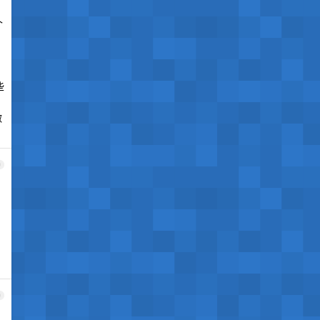
个
些
做
9
0