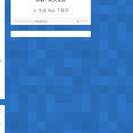
📱 生成 App 下载页
Promoted by
mzshxz
PRO
5
1