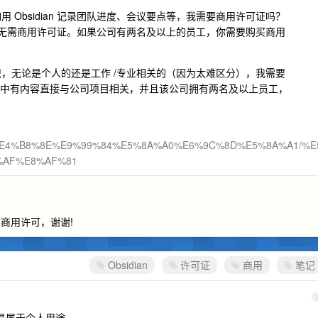
，比如用 Obsidian 记录团队进度、会议要点等，我需要商用许可证吗？
无需商用许可证。如果公司有两名及以上的员工，你需要购买商用
有的知识，无论是个人的还是工作 /专业相关的（因为太难区分），我需要
记中有内容直接与公司项目相关，并且该公司拥有两名及以上员工，
E4%B8%8E%E9%99%84%E5%8A%A0%E6%9C%8D%E5%8A%A1/%E
%AF%E8%AF%81
商用许可，谢谢!
Obsidian
许可证
商用
笔记
是属于个人用途