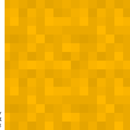
r
其
都