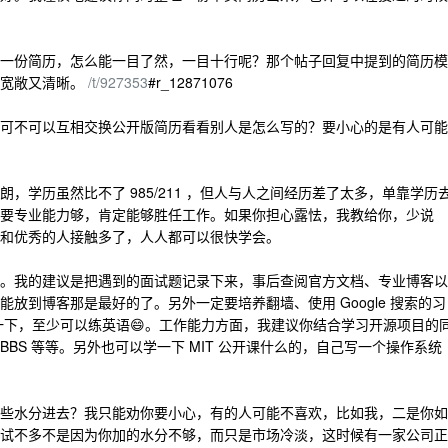
一份简历，怎么能一目了然，一目十行呢？那个帖子回复中提到的简历模
间宽敞又清晰。
/t/927353
#r_12871076
可不可以互相交换公开版简历看看别人是怎么写的？要小心的是有人可能
，学历虽然比不了 985/211 ，但人与人之间经历差了太多，单靠学历
要专业能力够，肯定能够胜任工作。如果你担心露怯，我教给你，少说
和优秀的人接触多了，人人都可以很快学会。
。我的建议是把遇到的面试题记录下来，事后查阅官方文档、专业博客以
放到博客那是最好的了。另外一定要培养翻墙、使用 Google 搜索的习
喜好读一下，至少可以练英语😄。工作能力方面，我建议你结合学习开源项目的
BS 等等。另外也可以学一下 MIT 公开课什么的，自己写一个操作系统
些水分进去？我只能劝你要小心，有的人可能不喜欢，比如我，二是你如
试不多不是因为你加的水分不够，而只是市场冷淡，这时候有一家公司正