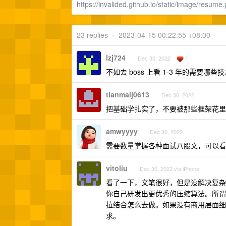
https://invalided.github.io/static/image/resume
23 replies
•
2023-04-15 00:22:55 +08:00
lzj724
1
Dec 30, 2022
不如去 boss 上看 1-3 年的需要哪
tianmalj0613
Dec 30, 2022
把基础学扎实了，不要被那些框架花里
amwyyyy
Dec 30, 2022
需要数量掌握各种面试八股文，可以
vitoliu
Dec 30, 2022 via iPhone
看了一下，文笔很好，但是没解决复杂问
你自己研发出更优秀的压缩算法。所谓
拉结合怎么去做。如果没有商用层面细
求。