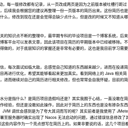
次改动，每一版修改都有记录，从一页改成两页是因为之前版本被吐槽行距过
，后续我会根据您的建议再整理一份一页版本的简历出来。这份简历也是
什么，修改到现在还是会觉得总缺少点什么，但是改的时候又不知道从哪
关的知识点不断的整理中，最早期专科的毕设项目是一个博客系统，后来
博客平台可以发表文章，因此该项目在简历的早期版本中已经被移除。不
得做的，对于底层知识的掌握还是非常有必要的，这也是我目前学习需要
信，每次面试如临大敌，总感觉自己知道的东西越来越少，进而在投递简
再进行优化，希望其能够看起来更加真实。看到网络上的 Java 相关简
，进而继续对自己的简历进行相关修改，但也常常会自我怀疑，目前的简
水分是指什么？是简历项目造假吗还是？其实我囿于心结，一直没敢在简
作经验，但还是没敢如此操作，因此对于简历上的东西也是没有掺杂东西
，JVM 调优会感到是为了夸大其词而写的呢？其实前者是我使用了 JMete
至服务器时确实出现了 Nacos 无法启动的问题，通过错误信息修改了
是将这些内容作为一个亮点想写在简历上的。如果非要说的话，这几个项目