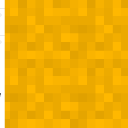
0
1
项
失