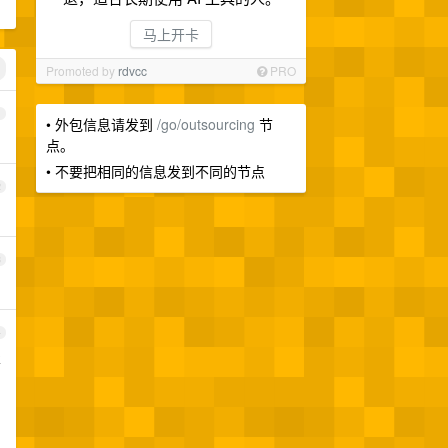
马上开卡
Promoted by
rdvcc
PRO
1
• 外包信息请发到
/go/outsourcing
节
点。
• 不要把相同的信息发到不同的节点
2
3
4
要