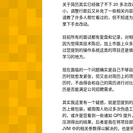
关于简历其实已经做了不下 20 多
小，调整行距后又补充了一些相关内容
请教了许多人帮忙看过的，但不知道为
里下手去改动。
目前所有的面试都有复盘和记录，对相
因为觉得其技术陈旧，加上市面上众多
过您提到的操作系统这类的项目还是值
学习的地方。
现在面临的一个问题确实是自己不够自
历时就愈发紧张，但又会对简历上的项目
历时，不由得会和自己的简历进行对比
历是否能满足公司招聘需求。
其实我这里有一个疑惑，就是您提到的
历上做包装，被周围人劝过多次伪造工
的，或许是您看到一些诸如 QPS 提升
压测得出的结果，后者是我在将项目部署
JVM 中的相关参数得以解决的，也