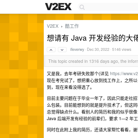
V2EX
酷工作
›
想请有 Java 开发经验的
ifeverwy
·
Dec 30, 2022
· 5146 views
This topic created in 1316 days ago, the inf
又是我，去年考研失败那个(详见
https://www.v
现在考完试了，想把重心放到找工作上，之所以
到，现在来看没得选了。
目前主要问题在于毕业一年了，因此只能走社招
么包装。目前能想到的就是提升技术了，但这同
总觉得缺点什么。看别人的简历和我的似乎很像
Java 后端开发有经验的前辈们，要求 1—2 年
同时在此附上我的简历，还请大家帮忙看看，谢