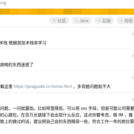
.png
社招
Java
后端
经验
些技术栈 根据其技术栈来学习
胡哨的东西迷惑了
看看这里
https://javaguide.cn/home.html
，多背题问题就不大
题，一问就露馅。比如带宽降低，可以用 xxx 手段，但是可能公司需
的心跳包，在百万长链接下会出现什么反应，这点你要考虑，做 IM ，推
致上的做过的话，建议把自己会的东西精简一些，符合工作一年的岗位需