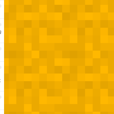
5
6
的
7
8
就
9