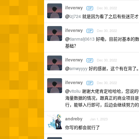
ifeverwy
Dec 30, 2022
OP
@
lzj724
就是因为看了之后有些迷茫才
ifeverwy
Dec 30, 2022
OP
@
tianmalj0613
好嘞，目前对基本的数据
基础？
ifeverwy
Dec 30, 2022
OP
@
amwyyyy
好的感谢，这个有在背了
ifeverwy
Dec 30, 2022
OP
@
vitoliu
谢谢大佬肯定哈哈哈，您说的
海量数据的情况，跟真正的商业项目是
行，能够入行即可，后边会继续努力的
andreby
Jan 1, 2023
你写的都会就行了