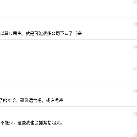
1
1
以算应届生。就是可能很多公司不认了（😂
1
1
1
了哈哈哈，碰碰运气吧，或许呢🤣
1
不能少，这些我也会抓紧拾起来。
1