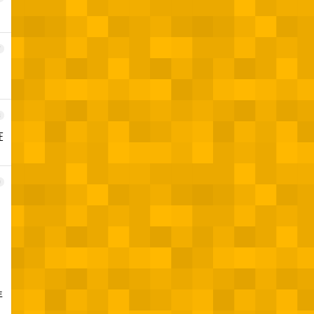
7
8
在
9
年