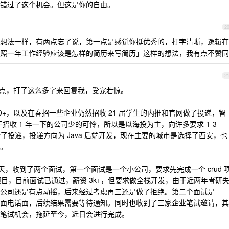
错过了这个机会。但这是你的自由。
2
想法一样，有两点忘了说，第一点是感觉你挺优秀的，打字清晰，逻辑在
照一年工作经验应该是怎样的简历来写简历」这样的想法，我有点不赞同
2
点，打了这么多字来回复我，受宠若惊。
700+，以及在春招一些企业仍然招收 21 届学生的内推和官网做了投递，智
由于招收 1 年一下的公司少的可怜，所以是以海投为主，向许多要求 1-3
行了投递，投递方向为 Java 后端开发，现在主要的城市是选择了西安，也
。
 天，收到了两个面试，第一个面试是一个小公司，要求先完成一个 crud 
项目，目前面试已通过，薪资 3k+，但要求做全栈开发，由于近两年考研
公司还是有点动摇，后来经过考虑再三还是做了拒绝。第二个面试是
了一面电话面，后续结果需要等待通知。同时也收到了三家企业笔试邀请，其
笔试机会，拖延至今，近日会进行完成。