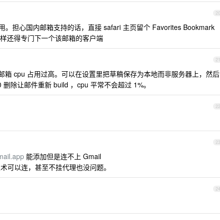
2
都好用。担心国内邮箱支持的话，直接 safari 主页留个 Favorites Bookmark
样还得专门下一个该邮箱的客户端
2
箱 cpu 占用过高。可以在设置里把草稿保存为本地而非服务器上，然后
V10 删除让邮件重新 build ，cpu 平常不会超过 1%。
2
2
mail.app
能添加但是连不上 Gmail
什么技术可以连，甚至不挂代理也没问题。
2