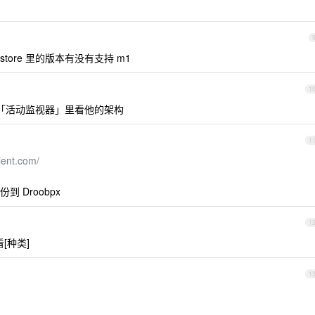
store 里的版本有没有支持 m1
1
去「活动监视器」里看他的架构
1
ient.com/
 Droobpx
1
[种类]
1