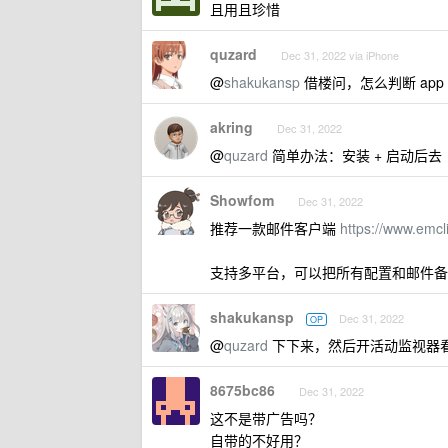
且用且珍惜
quzard
Dec 31, 2022 via iPhone
@
shakukansp
借楼问，怎么判断 app 
akring
Dec 31, 2022
@
quzard
简单办法：安装 + 启动后
Showfom
Dec 31, 2022
推荐一款邮件客户端
https://www.emcl
支持多平台，可以把所有配置和邮件备份到
shakukansp
Dec 31, 2022
OP
@
quzard
下下来，然后开活动监视器看
8675bc86
Dec 31, 2022
这不是带广告吗？
自带的不好用？