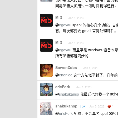
网易邮箱大师用过一段时间觉得还行，出
MID
Jan 1, 2023
@
egoyau
spark 的核心几个功能，
有，每次都要去 gmail 官网处理邮件。
MID
Jan 1, 2023
@
egoyau
而且平常 windows 设备也是
所有邮箱都是同步的
StevenXobs
Jan 1, 2023
@
enenlee
这个方法似乎封了，几年前
ericFork
Jan 1, 2023
@
shakukansp
我最近也想找一个更舒
shakukansp
1
Jan 3, 2023
OP
@
ericFork
免费，不会莫名 cpu100%