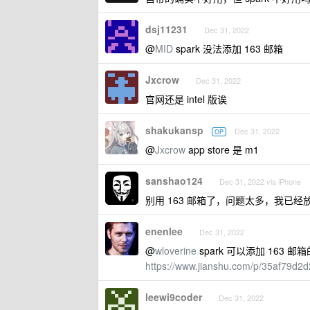
dsj11231
Dec 31, 2022
@
MID
spark 没法添加 163 邮箱
Jxcrow
Dec 31, 2022
官网还是 intel 版诶
shakukansp
Dec 31, 2022
OP
@
Jxcrow
app store 是 m1
sanshao124
Dec 31, 2022 via iPhone
别用 163 邮箱了，问题太多，我已
enenlee
Dec 31, 2022
@
wloverine
spark 可以添加 163
https://www.jianshu.com/p/35af79d2
leewi9coder
Dec 31, 2022