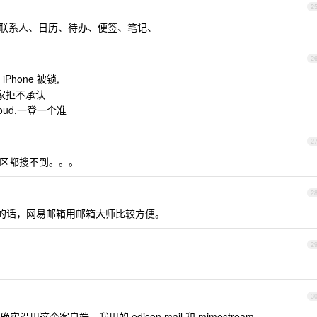
2
邮件、联系人、日历、待办、便签、笔记、
2
hone 被锁,
家拒不承认
oud,一登一个准
2
er ，美区都搜不到。。。
2
的话，网易邮箱用邮箱大师比较方便。
2
3
这个客户端，我用的 edison mail 和 mimestream