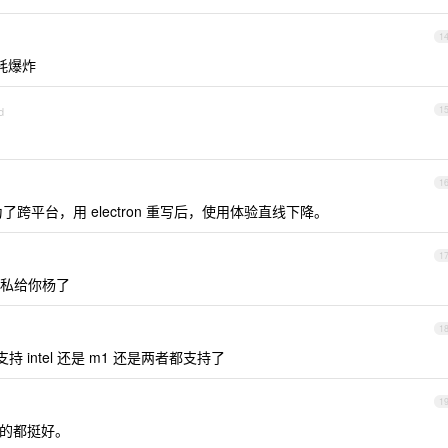
1
能耗爆炸
d
1
1
记为了跨平台，用 electron 重写后，使用体验直线下降。
1
私给你杨了
1
是支持 intel 还是 m1 还是两者都支持了
1
持的都挺好。