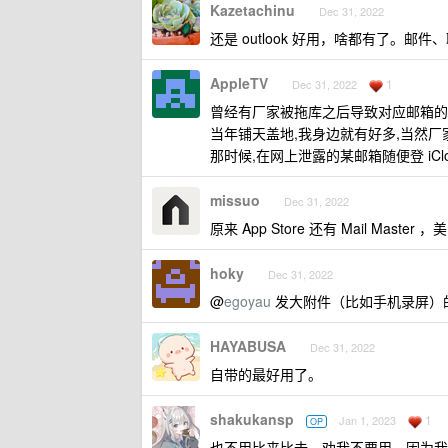
Kazetachinu
Dec 31, 2022
还是 outlook 好用，啥都有了。
AppleTV
1
Dec 31, 2022
曾经有厂家被拖库之后导致对应邮箱的 iP
当年铺天盖地,我身边就有好多,当然厂
那时候,在网上泄露的某邮箱随便登 iCl
missuo
Dec 31, 2022
原来 App Store 还有 Mail Mast
hoky
Dec 31, 2022
@
egoyau
发大附件（比如手机录屏）
HAYABUSA
Dec 31, 2022
自带的最好用了。
shakukansp
1
Jan 1, 2023
OP
也不用比来比去，劝我不要用，因为我确实没用