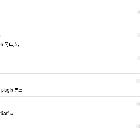
d
ven 简单点，
1
plugin 完事
1
话没必要
1