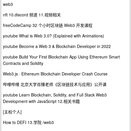
web3
nft 10.discord 频道 11.视频相关
freeCodeCamp 32 个小时区块链 Web3 开发课程
youtube What is Web 3.0? (Explained with Animations)
youtube Become a Web 3 & Blockchain Developer in 2022
youtube Build Your First Blockchain App Using Ethereum Smart
Contracts and Solidity
Web3.js · Ethereum Blockchain Developer Crash Course
哔哩哔哩 北京大学肖臻老师《区块链技术与应用》公开课
youtube Learn Blockchain, Solidity, and Full Stack Web3
Development with JavaScript 12.相关书籍
[主权个人]
How to DEFI 13.学院 /web3